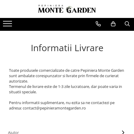
Pomi fructiferi
Vita de vie
Trandafiri
Conifere
Arbusti
Bulbi
Bulbi Lalele
Cires
De masa
Trandafiri urcatori
Tuia
Coacaz
Bulbi de Narcise
Visin
Pentru vin
Trandafiri copac (Pomisor)
Ienupar
Agris
Informatii Livrare
Bulbi de Crini
Mar
Trandafiri tufa
Picea
Catina
Par
Trandafiri pomisor plangator
Abies
Mure
Toate produsele comercializate de catre Pepiniera Monte Garden
Piersic
Chiparos
Zmeura
sunt ambalate corespunzator si livrate prin firmele de curierat
Cais
Pin
Aronia
autorizate.
Termenul de livrare este de 1-3 zile lucratoare, dar poate varia in
Zarzar
Afin
situatii speciale.
Nectarin
Capsuni
Pentru informatii suplimentare, nu ezita sa ne contactezi pe
Alun
adresa: contact@pepinieramontegarden.ro
Nuc
Gutui
Ajutor