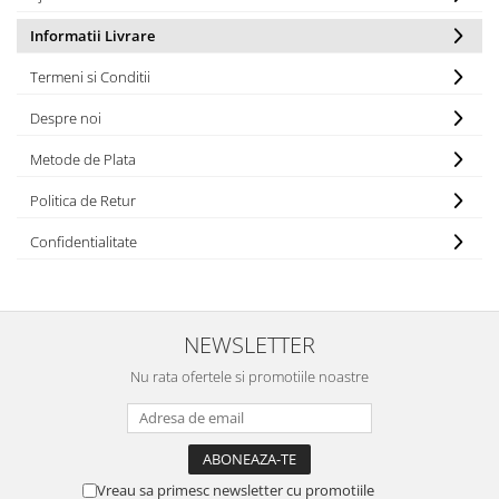
Dud
Informatii Livrare
Corn
Smochin
Termeni si Conditii
Kaki
Despre noi
Mosmon
Metode de Plata
Prun
Politica de Retur
Kiwi
Confidentialitate
Migdal
Rodiu
NEWSLETTER
Nu rata ofertele si promotiile noastre
Vreau sa primesc newsletter cu promotiile