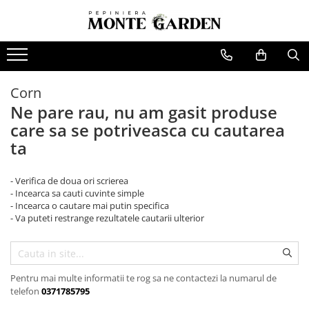
Pomi fructiferi
Vita de vie
Trandafiri
Conifere
Arbusti
Bulbi
Bulbi Lalele
Cires
De masa
Trandafiri urcatori
Tuia
Coacaz
Corn
Bulbi de Narcise
Visin
Pentru vin
Trandafiri copac (Pomisor)
Ienupar
Agris
Ne pare rau, nu am gasit produse
Bulbi de Crini
Mar
Trandafiri tufa
Picea
Catina
care sa se potriveasca cu cautarea
Par
Trandafiri pomisor plangator
Abies
Mure
ta
Piersic
Chiparos
Zmeura
- Verifica de doua ori scrierea
Cais
Pin
Aronia
- Incearca sa cauti cuvinte simple
- Incearca o cautare mai putin specifica
Zarzar
Afin
- Va puteti restrange rezultatele cautarii ulterior
Nectarin
Capsuni
Alun
Nuc
Pentru mai multe informatii te rog sa ne contactezi la numarul de
telefon
0371785795
Gutui