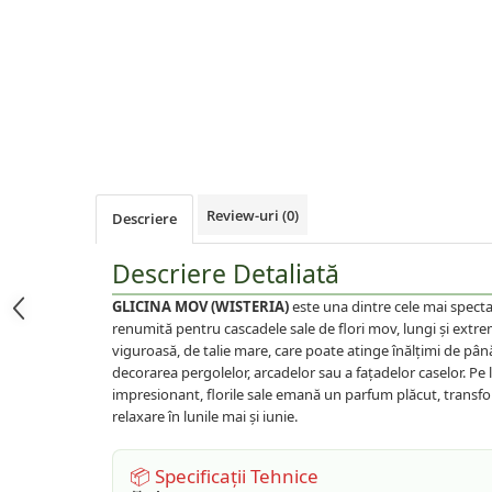
Prun
Kiwi
Migdal
Rodiu
Review-uri
(0)
Descriere
Descriere Detaliată
GLICINA MOV (WISTERIA)
este una dintre cele mai spect
renumită pentru cascadele sale de flori mov, lungi și extr
viguroasă, de talie mare, care poate atinge înălțimi de până
decorarea pergolelor, arcadelor sau a fațadelor caselor. Pe 
impresionant, florile sale emană un parfum plăcut, transf
relaxare în lunile mai și iunie.
📦 Specificații Tehnice