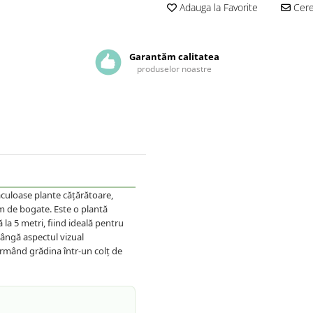
Adauga la Favorite
Cere 
Garantăm calitatea
produselor noastre
aculoase plante cățărătoare,
em de bogate. Este o plantă
 la 5 metri, fiind ideală pentru
lângă aspectul vizual
ormând grădina într-un colț de