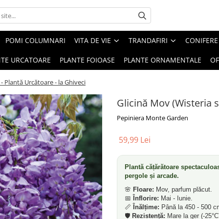
POMI COLUMNARI
VITA DE VIE
TRANDAFIRI
CONIFERE
NTE URCATOARE
PLANTE FOIOASE
PLANTE ORNAMENTALE
OF
 - Plantă Urcătoare - la Ghiveci
Glicină Mov (Wisteria s
Pepiniera Monte Garden
59,99 Lei
Plantă cățărătoare spectaculoas
pergole și arcade.
🌸
Floare:
Mov, parfum plăcut.
📅
Înflorire:
Mai - Iunie.
📏
Înălțime:
Până la 450 - 500 c
🛡️
Rezistență:
Mare la ger (-25°C