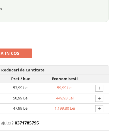
a.
A IN COS
Reduceri de Cantitate
Pret
/ buc
Economisesti
+
53,99 Lei
59,99 Lei
+
50,99 Lei
449,93 Lei
+
47,99 Lei
1.199,80 Lei
 ajutor?
0371785795