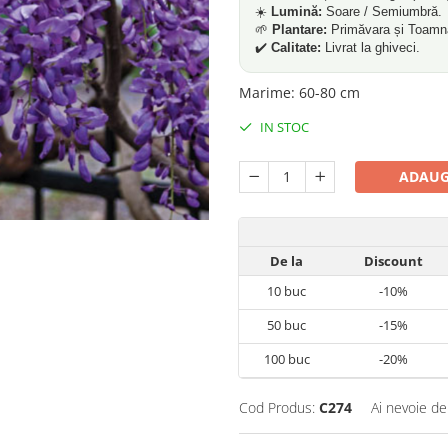
☀️
Lumină:
Soare / Semiumbră.
🌱
Plantare:
Primăvara și Toamn
✔️
Calitate:
Livrat la ghiveci.
Marime
:
60-80 cm
IN STOC
ADAUG
De la
Discount
10
buc
-10%
50
buc
-15%
100
buc
-20%
Cod Produs:
C274
Ai nevoie de