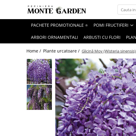
Pomi fructiferi
Vita de vie
Trandafiri
Conifere
Arbusti
Bulbi
PACHETE PROMOTIONALE ⭐
POMI FRUCTIFERI
Bulbi Lalele
ARBORI ORNAMENTALI
ARBUSTI CU FLORI
PLA
Bulbi de Narcise
Home /
Plante urcatoare /
Glicină Mov (Wisteria sinensis)
Bulbi de Crini
Cires
De masa
Trandafiri urcatori
Tuia
Coacaz