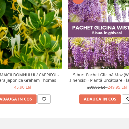
AICII DOMNULUI / CAPRIFOI -
5 buc. Pachet Glicină Mov (W
era japonica Graham Thomas
sinensis) - Plantă Urcătoare - l
45,90 Lei
299,95 Lei
249,95 Lei
ADAUGA IN COS
ADAUGA IN COS