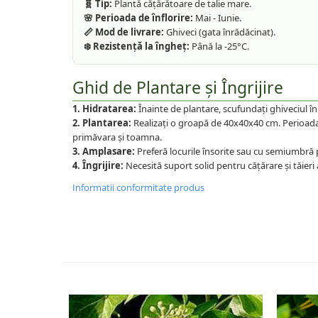
🧬 Tip:
Plantă cățărătoare de talie mare.
🌸 Perioada de înflorire:
Mai - Iunie.
📏 Mod de livrare:
Ghiveci (gata înrădăcinat).
❄️ Rezistență la îngheț:
Până la -25°C.
Ghid de Plantare și Îngrijire
1. Hidratarea:
Înainte de plantare, scufundați ghiveciul î
2. Plantarea:
Realizați o groapă de 40x40x40 cm. Perioad
primăvara și toamna.
3. Amplasare:
Preferă locurile însorite sau cu semiumbră 
4. Îngrijire:
Necesită suport solid pentru cățărare și tăieri 
Informatii conformitate produs