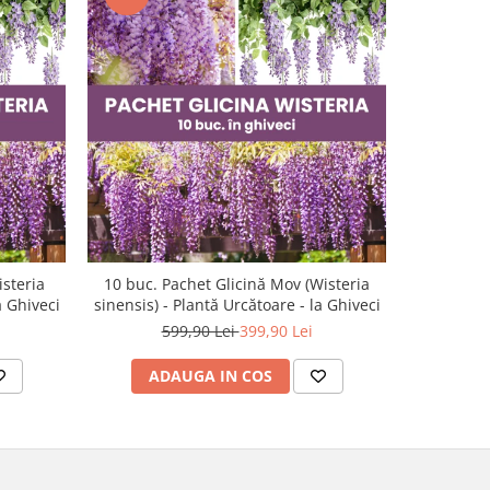
-42%
isteria
10 buc. Pachet Glicină Mov (Wisteria
20 buc. 
a Ghiveci
sinensis) - Plantă Urcătoare - la Ghiveci
sinensis) 
599,90 Lei
399,90 Lei
1
ADAUGA IN COS
AD