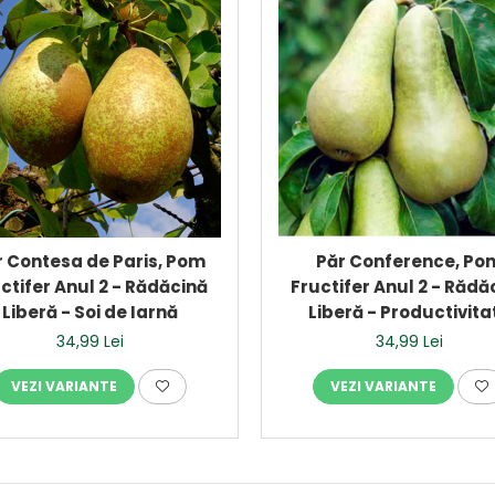
r Contesa de Paris, Pom
Păr Conference, Po
ctifer Anul 2 - Rădăcină
Fructifer Anul 2 - Rădă
Liberă - Soi de Iarnă
Liberă - Productivita
Constantă
34,99 Lei
34,99 Lei
VEZI VARIANTE
VEZI VARIANTE