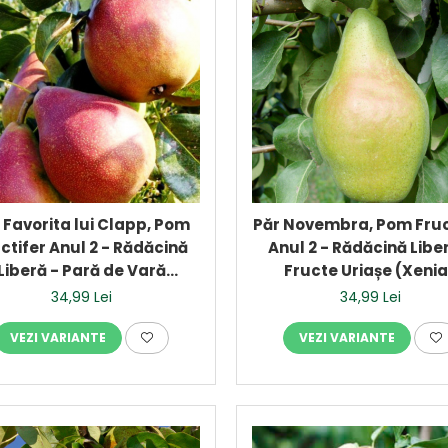
 Favorita lui Clapp, Pom
Păr Novembra, Pom Fruc
ctifer Anul 2 - Rădăcină
Anul 2 - Rădăcină Libe
Liberă - Pară de Vară
Fructe Uriașe (Xeni
Delicioasă
34,99 Lei
34,99 Lei
VEZI VARIANTE
VEZI VARIANTE