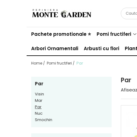
Pomi fructiferi
Vita de vie
Trandafiri
Conifere
Arbusti
Bulbi
Bulbi Lalele
Pachete promotionale ⭐
Pomi fructiferi
Bulbi de Narcise
Arbori Ornamentali
Arbusti cu flori
Plan
Bulbi de Crini
Par
Home /
Pomi fructiferi /
Par
Par
Afiseaz
Visin
Mar
Par
Nuc
Smochin
Cires
De masa
Trandafiri urcatori
Tuia
Coacaz