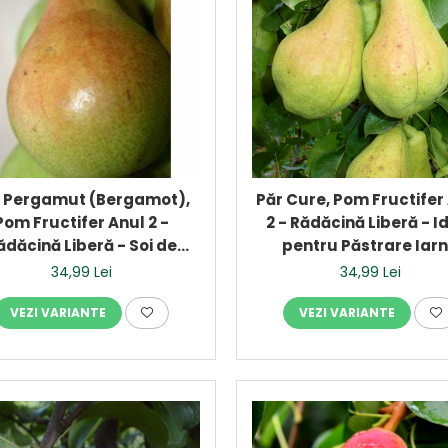
 Pergamut (Bergamot),
Păr Cure, Pom Fructifer
Pom Fructifer Anul 2 -
2 - Rădăcină Liberă - I
ădăcină Liberă - Soi de
pentru Păstrare Iar
Toamnă
34,99 Lei
34,99 Lei
VEZI VARIANTE
VEZI VARIANTE