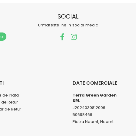
SOCIAL
Urmareste-ne in social media
TI
DATE COMERCIALE
 de Plata
Terra Green Garden
SRL
a de Retur
J2024030812006
ar de Retur
50698466
Piatra Neamt, Neamt