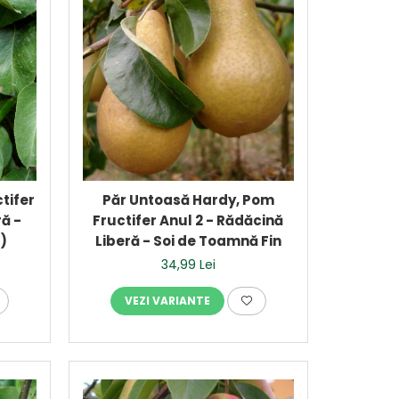
tifer
Păr Untoasă Hardy, Pom
ră -
Fructifer Anul 2 - Rădăcină
a)
Liberă - Soi de Toamnă Fin
34,99 Lei
VEZI VARIANTE