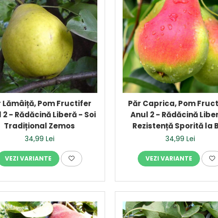
 Lămâiță, Pom Fructifer
Păr Caprica, Pom Fruct
 2 - Rădăcină Liberă - Soi
Anul 2 - Rădăcină Libe
Tradițional Zemos
Rezistență Sporită la B
34,99 Lei
34,99 Lei
VEZI VARIANTE
VEZI VARIANTE