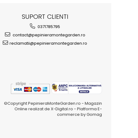
SUPORT CLIENTI
0371785795
contact@pepinieramontegarden.ro
reclamatii@pepinieramontegarden.ro
©Copyright PepinieraMonteGarden.ro - Magazin
Online realizat de X-Digital.ro -
Platforma E-
commerce by Gomag