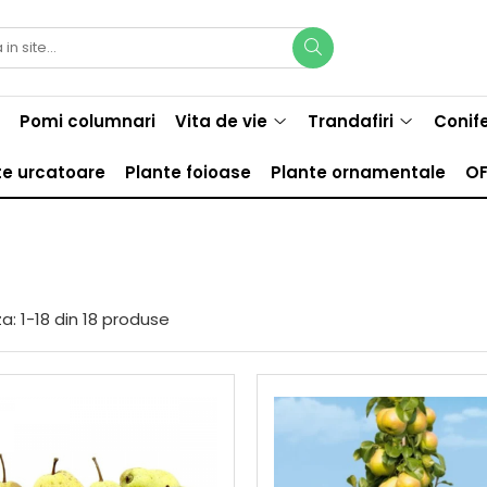
Pomi columnari
Vita de vie
Trandafiri
Conif
te urcatoare
Plante foioase
Plante ornamentale
OF
a:
1-
18
din
18
produse