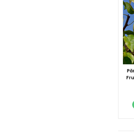
Pă
Fru