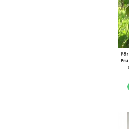
Prun
Kiwi
Migdal
Rodiu
Păr
Fru