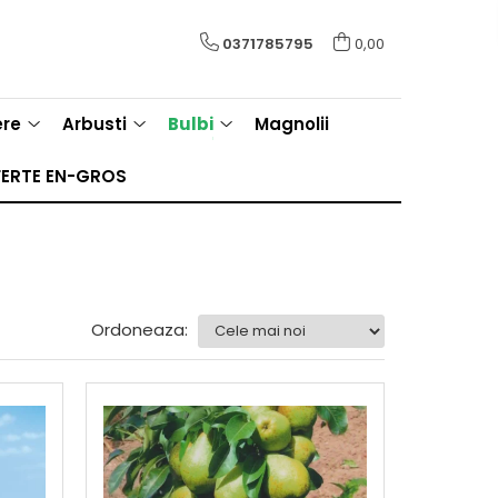
0371785795
0,00
ere
Arbusti
Bulbi
Magnolii
ERTE EN-GROS
Ordoneaza: