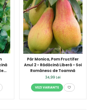
m
Păr Monica, Pom Fructifer
cină
Anul 2 - Rădăcină Liberă - Soi
te
Românesc de Toamnă
34,99 Lei
VEZI VARIANTE