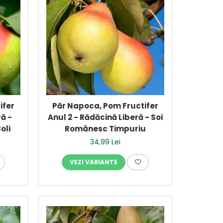
ifer
Păr Napoca, Pom Fructifer
ră -
Anul 2 - Rădăcină Liberă - Soi
oli
Românesc Timpuriu
34,99 Lei
VEZI VARIANTE