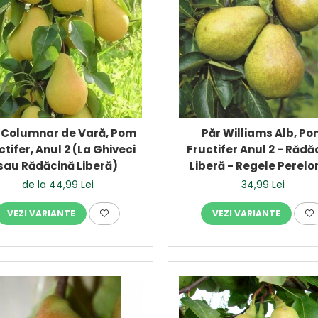
 Columnar de Vară, Pom
Păr Williams Alb, P
ctifer, Anul 2 (La Ghiveci
Fructifer Anul 2 - Rădă
sau Rădăcină Liberă)
Liberă - Regele Perelo
Vară
de la 44,99 Lei
34,99 Lei
VEZI VARIANTE
VEZI VARIANTE