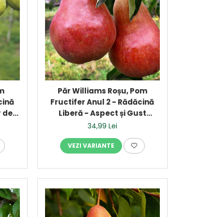
om
Păr Williams Roșu, Pom
cină
Fructifer Anul 2 - Rădăcină
r de
Liberă - Aspect și Gust
Premium
34,99 Lei
VEZI VARIANTE