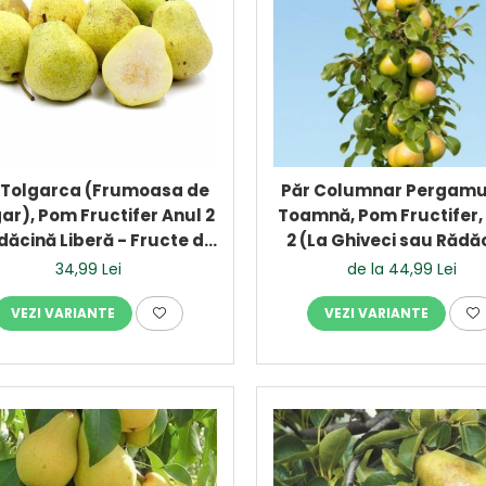
 Tolgarca (Frumoasa de
Păr Columnar Pergamu
ar), Pom Fructifer Anul 2
Toamnă, Pom Fructifer,
dăcină Liberă - Fructe de
2 (La Ghiveci sau Rădă
Toamnă
Liberă)
34,99 Lei
de la 44,99 Lei
VEZI VARIANTE
VEZI VARIANTE