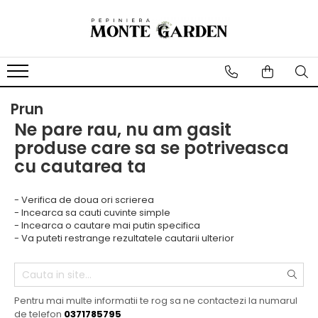
Pomi fructiferi
Vita de vie
Trandafiri
Conifere
Arbusti
Bulbi
Bulbi Lalele
Cires
De masa
Trandafiri urcatori
Tuia
Coacaz
Bulbi de Narcise
Visin
Pentru vin
Trandafiri copac (Pomisor)
Ienupar
Agris
Prun
Bulbi de Crini
Mar
Trandafiri tufa
Picea
Catina
Ne pare rau, nu am gasit
produse care sa se potriveasca
Par
Trandafiri pomisor plangator
Abies
Mure
cu cautarea ta
Piersic
Chiparos
Zmeura
Cais
Pin
Aronia
- Verifica de doua ori scrierea
Zarzar
Afin
- Incearca sa cauti cuvinte simple
- Incearca o cautare mai putin specifica
Nectarin
Capsuni
- Va puteti restrange rezultatele cautarii ulterior
Alun
Nuc
Gutui
Pentru mai multe informatii te rog sa ne contactezi la numarul
de telefon
0371785795