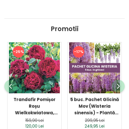
Dud
Corn
Smochin
Promotii
Kaki
Mosmon
Prun
-25%
-17%
Kiwi
Migdal
Rodiu
Trandafir Pomișor
5 buc. Pachet Glicină
Roșu
Mov (Wisteria
Wielkokwiatowa,
sinensis) - Plantă
Butaș Tip Copac, Anul
Urcătoare - la Ghiveci
159,90 Lei
299,95 Lei
2 (Ghiveci)
120,00 Lei
249,95 Lei