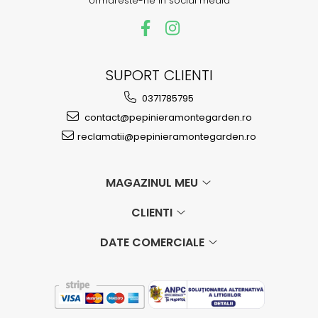
Urmareste-ne in social media
SUPORT CLIENTI
0371785795
contact@pepinieramontegarden.ro
reclamatii@pepinieramontegarden.ro
MAGAZINUL MEU
CLIENTI
DATE COMERCIALE