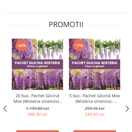
Dud
Corn
Smochin
PROMOTII
Kaki
Mosmon
-42%
-17%
Prun
Kiwi
Migdal
Rodiu
20 buc. Pachet Glicină
5 buc. Pachet Glicină Mov
Mov (Wisteria sinensis) -
(Wisteria sinensis) -
Plantă Urcătoare - la
Plantă Urcătoare - la
1.199,80 Lei
299,95 Lei
Ghiveci
Ghiveci
698,90 Lei
249,95 Lei