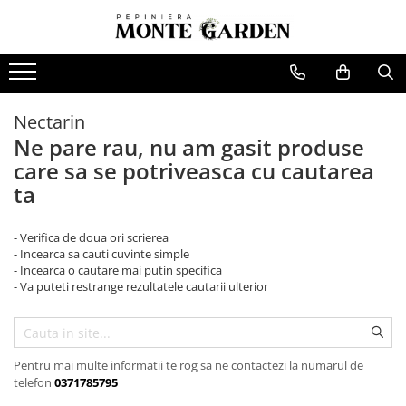
Pomi fructiferi
Vita de vie
Trandafiri
Conifere
Arbusti
Bulbi
Bulbi Lalele
Cires
De masa
Trandafiri urcatori
Tuia
Coacaz
Nectarin
Bulbi de Narcise
Visin
Pentru vin
Trandafiri copac (Pomisor)
Ienupar
Agris
Ne pare rau, nu am gasit produse
Bulbi de Crini
Mar
Trandafiri tufa
Picea
Catina
care sa se potriveasca cu cautarea
Par
Trandafiri pomisor plangator
Abies
Mure
ta
Piersic
Chiparos
Zmeura
- Verifica de doua ori scrierea
Cais
Pin
Aronia
- Incearca sa cauti cuvinte simple
- Incearca o cautare mai putin specifica
Zarzar
Afin
- Va puteti restrange rezultatele cautarii ulterior
Nectarin
Capsuni
Alun
Nuc
Pentru mai multe informatii te rog sa ne contactezi la numarul de
telefon
0371785795
Gutui