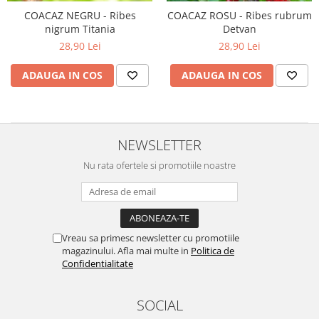
Dud
COACAZ NEGRU - Ribes
COACAZ ROSU - Ribes rubrum
Corn
nigrum Titania
Detvan
28,90 Lei
28,90 Lei
Smochin
Kaki
ADAUGA IN COS
ADAUGA IN COS
Mosmon
Prun
Kiwi
NEWSLETTER
Migdal
Nu rata ofertele si promotiile noastre
Rodiu
Vreau sa primesc newsletter cu promotiile
magazinului. Afla mai multe in
Politica de
Confidentialitate
SOCIAL