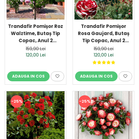
Trandafir Pomișor Roz
Trandafir Pomișor
Walztime, Butaș Tip
Rosa Gaujard, Butaș
Copac, Anul 2
Tip Copac, Anul 2
(Ghiveci)
(Ghiveci)
159,90 Lei
159,90 Lei
120,00 Lei
120,00 Lei
ADAUGA IN COS
ADAUGA IN COS
-25%
-25%