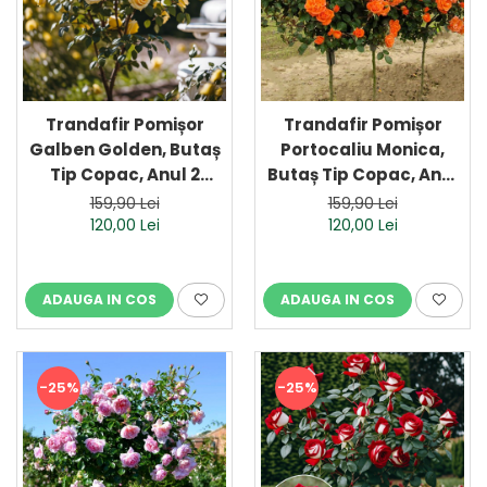
Trandafir Pomișor
Trandafir Pomișor
Galben Golden, Butaș
Portocaliu Monica,
Tip Copac, Anul 2
Butaș Tip Copac, Anul
(Ghiveci)
2 (Ghiveci)
159,90 Lei
159,90 Lei
120,00 Lei
120,00 Lei
ADAUGA IN COS
ADAUGA IN COS
-25%
-25%