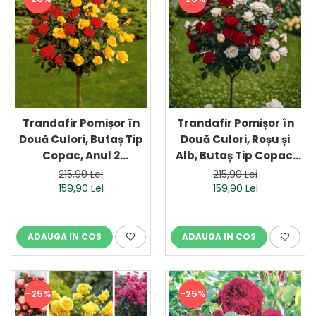
Dud
Corn
Smochin
Kaki
Mosmon
Prun
Trandafir Pomișor în
Trandafir Pomișor în
Kiwi
Două Culori, Butaș Tip
Două Culori, Roșu și
Copac, Anul 2
Alb, Butaș Tip Copac,
Migdal
(Ghiveci)
Anul 2 (Ghiveci)
215,90 Lei
215,90 Lei
Rodiu
159,90 Lei
159,90 Lei
ADAUGA IN COS
ADAUGA IN COS
-25%
-25%