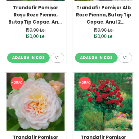
Trandafir Pomișor
Trandafir Pomișor Alb
Roșu Roze Pienna,
Roze Pienna, Butaș Tip
Butaș Tip Copac, Anul
Copac, Anul 2
2 (Ghiveci)
(Ghiveci)
159,90 Lei
159,90 Lei
120,00 Lei
120,00 Lei
ADAUGA IN COS
ADAUGA IN COS
-25%
-25%
Trandafir Pomisor
Trandafir Pomisor