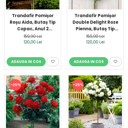
Trandafir Pomișor
Trandafir Pomișor
Roșu Aida, Butaș Tip
Double Delight Roze
Copac, Anul 2
Pienna, Butaș Tip
(Ghiveci)
Copac, Anul 2
159,90 Lei
159,90 Lei
(Ghiveci)
120,00 Lei
120,00 Lei
ADAUGA IN COS
ADAUGA IN COS
-25%
-25%