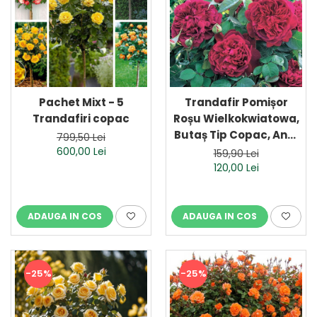
Pachet Mixt - 5
Trandafir Pomișor
Trandafiri copac
Roșu Wielkokwiatowa,
Butaș Tip Copac, Anul
799,50 Lei
2 (Ghiveci)
600,00 Lei
159,90 Lei
120,00 Lei
ADAUGA IN COS
ADAUGA IN COS
-25%
-25%