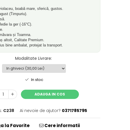
olaceu, boabă mare, sferică, gustos.
gust (Timpuriu).
să.
die la ger (-16°C).
e.
măvara și Toamna.
 altoit, Calitate Premium.
s bine ambalat, protejat la transport.
Modalitate Livrare
:
In stoc
ADAUGA IN COS
:
C238
Ai nevoie de ajutor?
0371785795
 la Favorite
Cere informatii