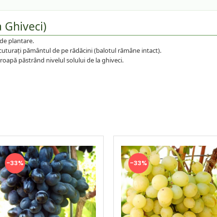
a Ghiveci)
de plantare.
scuturați pământul de pe rădăcini (balotul rămâne intact).
oapă păstrând nivelul solului de la ghiveci.
-33%
-33%