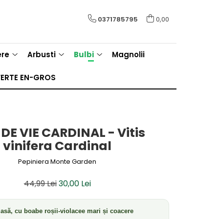
0371785795
0,00
ere
Arbusti
Bulbi
Magnolii
ERTE EN-GROS
 DE VIE CARDINAL - Vitis
vinifera Cardinal
Pepiniera Monte Garden
44,99 Lei
30,00 Lei
asă, cu boabe roșii-violacee mari și coacere