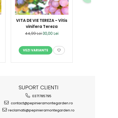
VITA DE VIE TEREZA - Vitis
VITA DE VIE 
vinifera Tereza
HAMBURG - Vitis 
Muscat de Ha
44,99 Lei
30,00 Lei
44,99 Lei
30,0
VEZI VARIANTE
VEZI VARIANTE
SUPORT CLIENTI
0371785795
contact@pepinieramontegarden.ro
reclamatii@pepinieramontegarden.ro