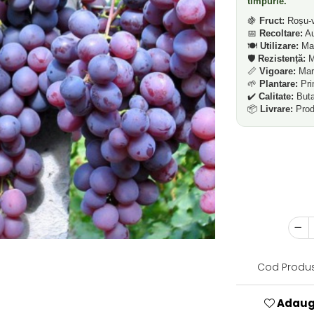
timpurie.
🍇
Fruct:
Roșu-vi
📅
Recoltare:
Au
🍽️
Utilizare:
Ma
🛡️
Rezistență:
Me
📏
Vigoare:
Mar
🌱
Plantare:
Pri
✔️
Calitate:
Butaș
📦
Livrare:
Produ
Cod Produs
Adauga