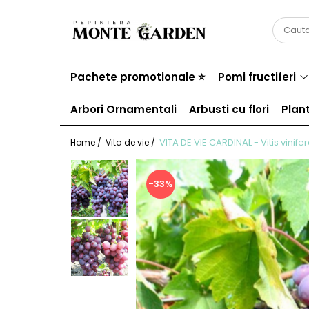
Pomi fructiferi
Vita de vie
Trandafiri
Conifere
Arbusti
Bulbi
Bulbi Lalele
Pachete promotionale ⭐
Pomi fructiferi
Bulbi de Narcise
Arbori Ornamentali
Arbusti cu flori
Plan
Bulbi de Crini
VITA DE VIE CARDINAL - Vitis vinife
Home /
Vita de vie /
-33%
Cires
De masa
Trandafiri urcatori
Tuia
Coacaz