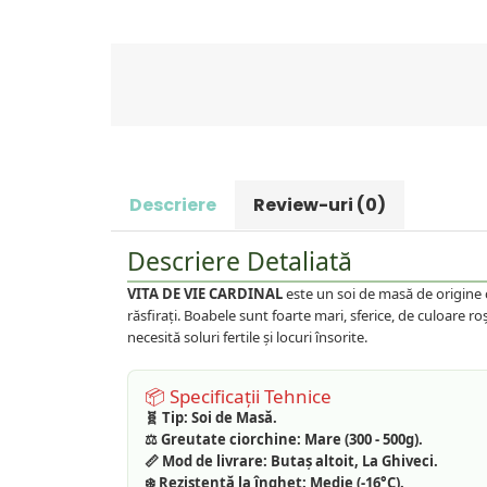
Prun
Kiwi
Migdal
Rodiu
Descriere
Review-uri
(0)
Descriere Detaliată
VITA DE VIE CARDINAL
este un soi de masă de origine c
răsfirați. Boabele sunt foarte mari, sferice, de culoare 
necesită soluri fertile și locuri însorite.
📦 Specificații Tehnice
🧬 Tip:
Soi de Masă.
⚖️ Greutate ciorchine:
Mare (300 - 500g).
📏 Mod de livrare:
Butaș altoit, La Ghiveci.
❄️ Rezistență la îngheț:
Medie (-16°C).