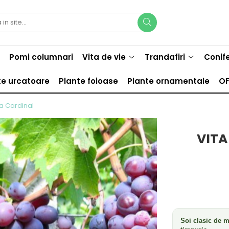
Pomi columnari
Vita de vie
Trandafiri
Conif
te urcatoare
Plante foioase
Plante ornamentale
OF
ra Cardinal
VITA
Soi clasic de m