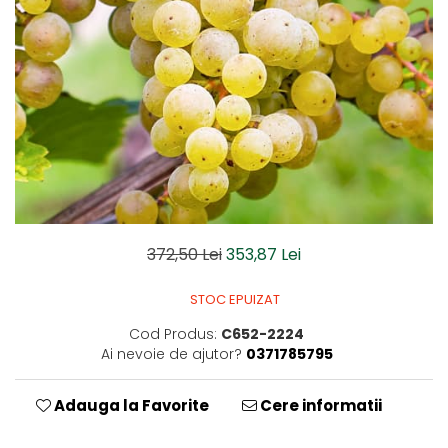
Dud
Corn
Smochin
Kaki
Mosmon
Prun
Kiwi
Migdal
372,50 Lei
353,87 Lei
Rodiu
STOC EPUIZAT
Cod Produs:
C652-2224
Ai nevoie de ajutor?
0371785795
Adauga la Favorite
Cere informatii