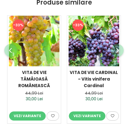
Produse similare
-33%
-33%
VITA DE VIE
VITA DE VIE CARDINAL
TĂMÂIOASĂ
- Vitis vinifera
ROMÂNEASCĂ
Cardinal
44,99 Lei
44,99 Lei
30,00 Lei
30,00 Lei
VEZI VARIANTE
VEZI VARIANTE