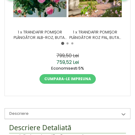
1 x TRANDAFIR POMIȘOR
1 x TRANDAFIR POMIȘOR
1 x
PLÂNGĂTOR ALB-ROZ, BUTAȘ
PLÂNGĂTOR ROZ PAL, BUTAȘ
PL
ANUL 2 (LA GHIVECI SAU
ANUL 2 (LA GHIVECI SAU
ANU
RĂDĂCINĂ LIBERĂ)
RĂDĂCINĂ LIBERĂ)
799,50 Lei
759,52 Lei
Economisesti 5%
CUMPARA-LE IMPREUNA
Descriere
Descriere Detaliată