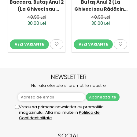
Baccara, Butaș Anul 2
Butaș Anul 2 (La
(La Ghiveci sau
Ghiveci sau Rădăcină
Rădăcină Liberă)
Liberă)
40,99 Lei
40,99 Lei
30,00 Lei
30,00 Lei
VEZI VARIANTE
VEZI VARIANTE
NEWSLETTER
Nu rata ofertele si promotiile noastre
Vreau sa primesc newsletter cu promotiile
magazinului. Afla mai multe in
Politica de
Confidentialitate
SOCIAL