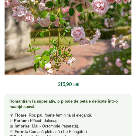
Dud
Corn
Smochin
Kaki
Mosmon
Prun
Kiwi
Migdal
Rodiu
215,90 Lei
Romantism la superlativ, o ploaie de petale delicate într-o
nuanță suavă.
🌹
Floare:
Roz pal, foarte feminină și elegantă.
✨
Parfum:
Plăcut, dulceag.
📅
Înflorire:
Mai - Octombrie (repetată).
📏
Formă:
Coroană pletoasă (Tip Plângător).