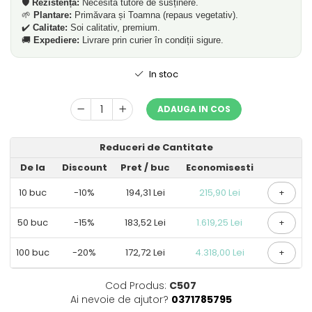
🛡️
Rezistență:
Necesită tutore de susținere.
🌱
Plantare:
Primăvara și Toamna (repaus vegetativ).
✔️
Calitate:
Soi calitativ, premium.
🚚
Expediere:
Livrare prin curier în condiții sigure.
In stoc
ADAUGA IN COS
Reduceri de Cantitate
De la
Discount
Pret
/ buc
Economisesti
10
buc
-10%
194,31 Lei
215,90 Lei
+
50
buc
-15%
183,52 Lei
1.619,25 Lei
+
100
buc
-20%
172,72 Lei
4.318,00 Lei
+
Cod Produs:
C507
Ai nevoie de ajutor?
0371785795