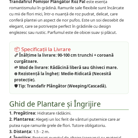
Trandafirul Pomișor Plângător Roz Pal
este esența
romantismului în grădină. Ramurile sale flexibile sunt încărcate
cu mii de flori mici, într-o nuanță de roz pudrat, delicat, care
conferă plantei un aspect de nor pufos. Este un soi deosebit de
elegant, care se potrivește perfect în grădinile cu design
englezesc sau rustic. Parfumul este de obicei suav și plăcut.
📦 Specificații la Livrare
📏 Înălțime la livrare:
90-100 cm trunchi + coroană
curgătoare.
🌱 Mod de livrare:
Rădăcină liberă sau Ghiveci mare.
❄️ Rezistență la îngheț:
Medie-Ridicată (Necesită
protecție).
🛡️ Tip:
Trandafir Plângător (Weeping/Cascadă).
Ghid de Plantare și Îngrijire
1. Pregătirea:
Hidratare rădăcini.
2. Plantarea:
Alegeți un loc ferit de vânturi puternice care ar
putea rupe ramurile grele de flori. Tutore obligatoriu.
3. Distanța:
1.5 - 2 m.
4. Îngrijire:
Protejați punctul de altoire (coroana) cu material