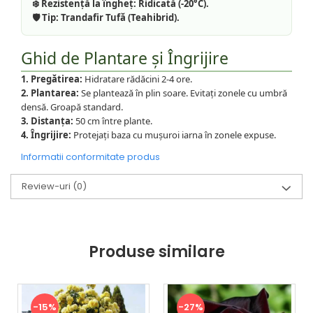
❄️ Rezistență la îngheț:
Ridicată (-20°C).
🛡️ Tip:
Trandafir Tufă (Teahibrid).
Ghid de Plantare și Îngrijire
1. Pregătirea:
Hidratare rădăcini 2-4 ore.
2. Plantarea:
Se plantează în plin soare. Evitați zonele cu umbră
densă. Groapă standard.
3. Distanța:
50 cm între plante.
4. Îngrijire:
Protejați baza cu mușuroi iarna în zonele expuse.
Informatii conformitate produs
Review-uri
(0)
Produse similare
-15%
-27%