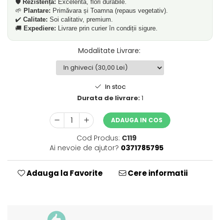
🛡️
Rezistență:
Excelentă, flori durabile.
🌱
Plantare:
Primăvara și Toamna (repaus vegetativ).
✔️
Calitate:
Soi calitativ, premium.
🚚
Expediere:
Livrare prin curier în condiții sigure.
Modalitate Livrare
:
In stoc
Durata de livrare:
1
ADAUGA IN COS
Cod Produs:
C119
Ai nevoie de ajutor?
0371785795
Adauga la Favorite
Cere informatii