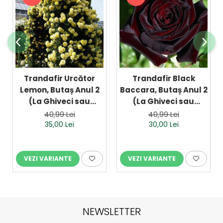
Trandafir Urcător
Trandafir Black
Lemon, Butaș Anul 2
Baccara, Butaș Anul 2
(La Ghiveci sau
(La Ghiveci sau
Rădăcină Liberă)
Rădăcină Liberă)
40,99 Lei
40,99 Lei
35,00 Lei
30,00 Lei
VEZI VARIANTE
VEZI VARIANTE
NEWSLETTER