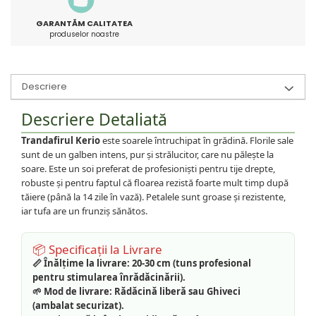
GARANTĂM CALITATEA
produselor noastre
Descriere
Descriere Detaliată
Trandafirul Kerio
este soarele întruchipat în grădină. Florile sale
sunt de un galben intens, pur și strălucitor, care nu pălește la
soare. Este un soi preferat de profesioniști pentru tije drepte,
robuste și pentru faptul că floarea rezistă foarte mult timp după
tăiere (până la 14 zile în vază). Petalele sunt groase și rezistente,
iar tufa are un frunziș sănătos.
📦 Specificații la Livrare
📏 Înălțime la livrare:
20-30 cm (tuns profesional
pentru stimularea înrădăcinării).
🌱 Mod de livrare:
Rădăcină liberă sau Ghiveci
(ambalat securizat).