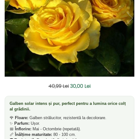
Dud
Corn
Smochin
Kaki
Mosmon
Prun
Kiwi
Migdal
Rodiu
40,99 Lei
30,00 Lei
Galben solar intens și pur, perfect pentru a lumina orice colț
al grădinii.
🌹
Floare:
Galben strălucitor, rezistentă la decolorare.
✨
Parfum:
Ușor.
📅
Înflorire:
Mai - Octombrie (repetată).
📏
Înălțime maturitate:
80 - 100 cm.