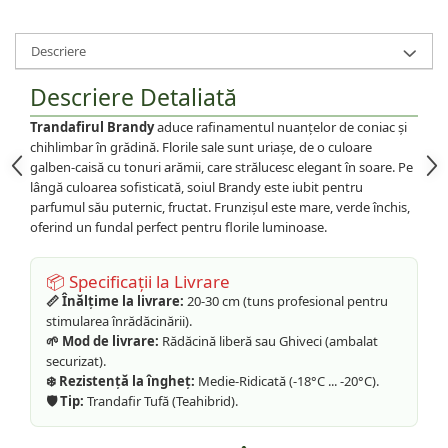
Descriere
Descriere Detaliată
Trandafirul Brandy
aduce rafinamentul nuanțelor de coniac și
chihlimbar în grădină. Florile sale sunt uriașe, de o culoare
galben-caisă cu tonuri arămii, care strălucesc elegant în soare. Pe
lângă culoarea sofisticată, soiul Brandy este iubit pentru
parfumul său puternic, fructat. Frunzișul este mare, verde închis,
oferind un fundal perfect pentru florile luminoase.
📦 Specificații la Livrare
📏 Înălțime la livrare:
20-30 cm (tuns profesional pentru
stimularea înrădăcinării).
🌱 Mod de livrare:
Rădăcină liberă sau Ghiveci (ambalat
securizat).
❄️ Rezistență la îngheț:
Medie-Ridicată (-18°C ... -20°C).
🛡️ Tip:
Trandafir Tufă (Teahibrid).