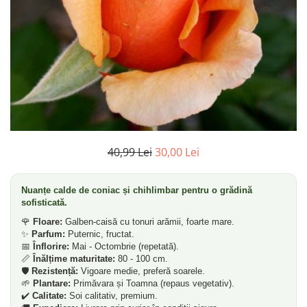
Dud
Corn
Smochin
Kaki
Mosmon
Prun
Kiwi
40,99 Lei
30,00 Lei
Migdal
Rodiu
Nuanțe calde de coniac și chihlimbar pentru o grădină
sofisticată.
🌹
Floare:
Galben-caisă cu tonuri arămii, foarte mare.
✨
Parfum:
Puternic, fructat.
📅
Înflorire:
Mai - Octombrie (repetată).
📏
Înălțime maturitate:
80 - 100 cm.
🛡️
Rezistență:
Vigoare medie, preferă soarele.
🌱
Plantare:
Primăvara și Toamna (repaus vegetativ).
✔️
Calitate:
Soi calitativ, premium.