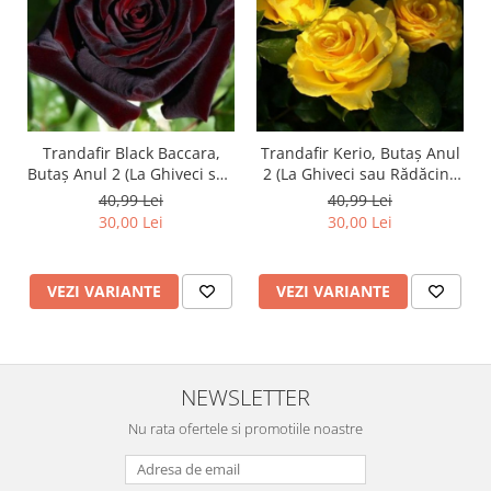
Trandafir Black Baccara,
Trandafir Kerio, Butaș Anul
Butaș Anul 2 (La Ghiveci sau
2 (La Ghiveci sau Rădăcină
Rădăcină Liberă)
Liberă)
40,99 Lei
40,99 Lei
30,00 Lei
30,00 Lei
VEZI VARIANTE
VEZI VARIANTE
NEWSLETTER
Nu rata ofertele si promotiile noastre