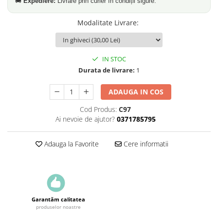
🚚
Expediere:
Livrare prin curier în condiții sigure.
Modalitate Livrare
:
IN STOC
Durata de livrare:
1
ADAUGA IN COS
Cod Produs:
C97
Ai nevoie de ajutor?
0371785795
Adauga la Favorite
Cere informatii
Garantăm calitatea
produselor noastre