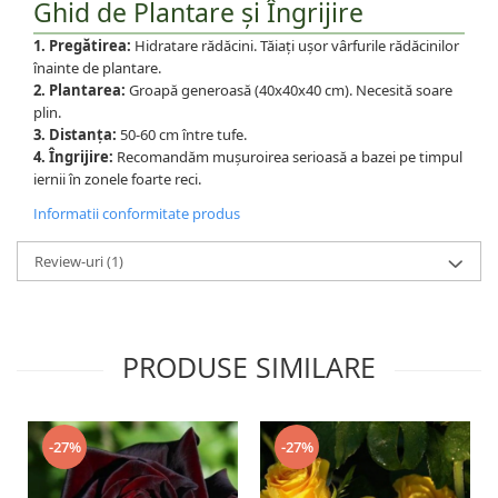
Ghid de Plantare și Îngrijire
1. Pregătirea:
Hidratare rădăcini. Tăiați ușor vârfurile rădăcinilor
înainte de plantare.
2. Plantarea:
Groapă generoasă (40x40x40 cm). Necesită soare
plin.
3. Distanța:
50-60 cm între tufe.
4. Îngrijire:
Recomandăm mușuroirea serioasă a bazei pe timpul
iernii în zonele foarte reci.
Informatii conformitate produs
Review-uri
(1)
PRODUSE SIMILARE
-27%
-27%