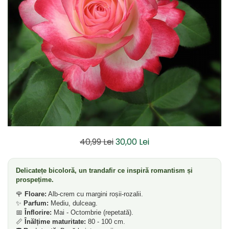
Dud
Corn
Smochin
Kaki
Mosmon
Prun
Kiwi
Migdal
Rodiu
40,99 Lei
30,00 Lei
Delicatețe bicoloră, un trandafir ce inspiră romantism și
prospețime.
🌹
Floare:
Alb-crem cu margini roșii-rozalii.
✨
Parfum:
Mediu, dulceag.
📅
Înflorire:
Mai - Octombrie (repetată).
📏
Înălțime maturitate:
80 - 100 cm.