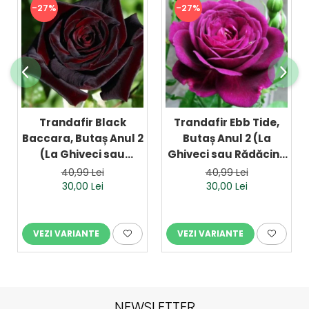
-27%
-27%
Trandafir Black
Trandafir Ebb Tide,
Baccara, Butaș Anul 2
Butaș Anul 2 (La
(La Ghiveci sau
Ghiveci sau Rădăcină
Rădăcină Liberă)
Liberă)
40,99 Lei
40,99 Lei
30,00 Lei
30,00 Lei
VEZI VARIANTE
VEZI VARIANTE
NEWSLETTER