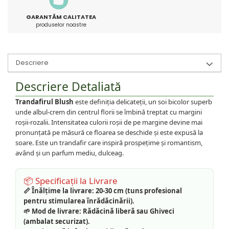
GARANTĂM CALITATEA
produselor noastre
Descriere
Descriere Detaliată
Trandafirul Blush
este definiția delicateții, un soi bicolor superb
unde albul-crem din centrul florii se îmbină treptat cu margini
roșii-rozalii. Intensitatea culorii roșii de pe margine devine mai
pronunțată pe măsură ce floarea se deschide și este expusă la
soare. Este un trandafir care inspiră prospețime și romantism,
având și un parfum mediu, dulceag.
📦 Specificații la Livrare
📏 Înălțime la livrare:
20-30 cm (tuns profesional
pentru stimularea înrădăcinării).
🌱 Mod de livrare:
Rădăcină liberă sau Ghiveci
(ambalat securizat).