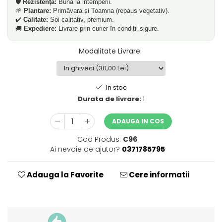
🛡️
Rezistență:
Bună la intemperii.
🌱
Plantare:
Primăvara și Toamna (repaus vegetativ).
✔️
Calitate:
Soi calitativ, premium.
🚚
Expediere:
Livrare prin curier în condiții sigure.
Modalitate Livrare
:
In stoc
Durata de livrare:
1
ADAUGA IN COS
Cod Produs:
C96
Ai nevoie de ajutor?
0371785795
Adauga la Favorite
Cere informatii