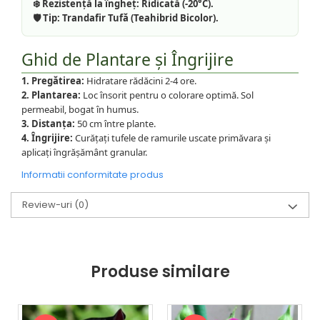
❄️ Rezistență la îngheț:
Ridicată (-20°C).
🛡️ Tip:
Trandafir Tufă (Teahibrid Bicolor).
Ghid de Plantare și Îngrijire
1. Pregătirea:
Hidratare rădăcini 2-4 ore.
2. Plantarea:
Loc însorit pentru o colorare optimă. Sol
permeabil, bogat în humus.
3. Distanța:
50 cm între plante.
4. Îngrijire:
Curățați tufele de ramurile uscate primăvara și
aplicați îngrășământ granular.
Informatii conformitate produs
Review-uri
(0)
Produse similare