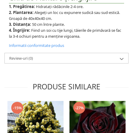
1. Pregătirea:
Hidratați rădăcinile 2-4 ore.
2. Plantarea:
Alegeți un loc cu expunere sudică sau sud-estică.
Groapă de 40x40x40 cm.
3. Distanța:
50 cm între plante.
4. Îngrijire:
Fiind un soi cu tije lungi, tăierile de primăvară se fac
la 3-4 ochiuri pentru a menține vigoarea.
Informatii conformitate produs
Review-uri
(0)
PRODUSE SIMILARE
-15%
-27%