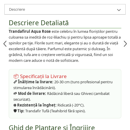
Descriere
Descriere Detaliată
Trandafirul Aqua Rose
este celebru în lumea floriștilor pentru
culoarea sa inedită de roz-liliachiu și pentru lipsa aproape totală a
spinilor pe tije. Florile sunt mari, elegante și au o durată de viață
excelentă după tăiere. Parfumul este puternic și dulceag. În
grădină, tufa are o creștere verticală și viguroasă, fiind un soi
modern care aduce o notă de sofisticare.
📦 Specificații la Livrare
📏 Înălțime la livrare:
20-30 cm (tuns profesional pentru
stimularea înrădăcinării).
🌱 Mod de livrare:
Rădăcină liberă sau Ghiveci (ambalat
securizat).
❄️ Rezistență la îngheț:
Ridicată (-20°C).
🛡️ Tip:
Trandafir Tufă (Teahibrid fără spini).
Ghid de Plantare și Îngrijire