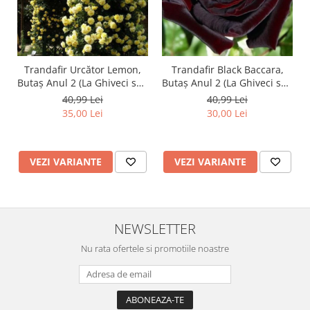
Trandafir Urcător Lemon,
Trandafir Black Baccara,
Butaș Anul 2 (La Ghiveci sau
Butaș Anul 2 (La Ghiveci sau
Rădăcină Liberă)
Rădăcină Liberă)
40,99 Lei
40,99 Lei
35,00 Lei
30,00 Lei
VEZI VARIANTE
VEZI VARIANTE
NEWSLETTER
Nu rata ofertele si promotiile noastre