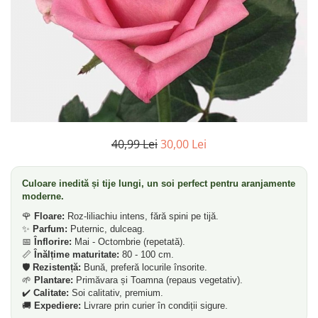
Dud
Corn
Smochin
Kaki
Mosmon
Prun
Kiwi
40,99 Lei
30,00 Lei
Migdal
Rodiu
Culoare inedită și tije lungi, un soi perfect pentru aranjamente
moderne.
🌹
Floare:
Roz-liliachiu intens, fără spini pe tijă.
✨
Parfum:
Puternic, dulceag.
📅
Înflorire:
Mai - Octombrie (repetată).
📏
Înălțime maturitate:
80 - 100 cm.
🛡️
Rezistență:
Bună, preferă locurile însorite.
🌱
Plantare:
Primăvara și Toamna (repaus vegetativ).
✔️
Calitate:
Soi calitativ, premium.
🚚
Expediere:
Livrare prin curier în condiții sigure.