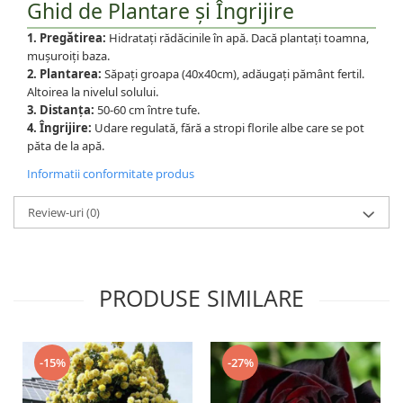
Ghid de Plantare și Îngrijire
1. Pregătirea:
Hidratați rădăcinile în apă. Dacă plantați toamna,
mușuroiți baza.
2. Plantarea:
Săpați groapa (40x40cm), adăugați pământ fertil.
Altoirea la nivelul solului.
3. Distanța:
50-60 cm între tufe.
4. Îngrijire:
Udare regulată, fără a stropi florile albe care se pot
păta de la apă.
Informatii conformitate produs
Review-uri
(0)
PRODUSE SIMILARE
-15%
-27%