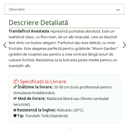
Descriere
Descriere Detaliată
Trandafirul Anastasia
reprezintă puritatea absolută. Este un
teahibrid clasic, cu flori mari, de un alb imaculat, care se deschid
lent dintr-un boboc elegant. Parfumul său este delicat, cu note
fructate. Este alegerea perfectă pentru grădinile "Moon Garden"
(grădini de noapte) sau pentru a crea contrast lângă soiuri de
culoare închisă. Rezistența sa la boli este peste medie pentru un
trandafir alb.
📦 Specificații la Livrare
📏 Înălțime la livrare:
20-30 cm (tuns profesional pentru
stimularea înrădăcinării).
🌱 Mod de livrare:
Rădăcină liberă sau Ghiveci (ambalat
securizat).
❄️ Rezistență la îngheț:
Ridicată (-20°C).
🛡️ Tip:
Trandafir Tufă (Teahibrid).