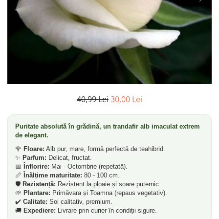
Dud
Corn
Smochin
Kaki
Mosmon
Prun
Kiwi
40,99 Lei
30,00 Lei
Migdal
Rodiu
Puritate absolută în grădină, un trandafir alb imaculat extrem
de elegant.
🌹
Floare:
Alb pur, mare, formă perfectă de teahibrid.
✨
Parfum:
Delicat, fructat.
📅
Înflorire:
Mai - Octombrie (repetată).
📏
Înălțime maturitate:
80 - 100 cm.
🛡️
Rezistență:
Rezistent la ploaie și soare puternic.
🌱
Plantare:
Primăvara și Toamna (repaus vegetativ).
✔️
Calitate:
Soi calitativ, premium.
🚚
Expediere:
Livrare prin curier în condiții sigure.