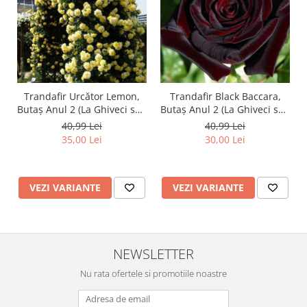
Trandafir Urcător Lemon,
Trandafir Black Baccara,
Butaș Anul 2 (La Ghiveci sau
Butaș Anul 2 (La Ghiveci sau
Rădăcină Liberă)
Rădăcină Liberă)
40,99 Lei
40,99 Lei
35,00 Lei
30,00 Lei
VEZI VARIANTE
VEZI VARIANTE
NEWSLETTER
Nu rata ofertele si promotiile noastre