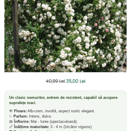
Dud
Corn
Smochin
Kaki
Mosmon
Prun
Kiwi
Migdal
Rodiu
40,99 Lei
35,00 Lei
Un clasic nemuritor, extrem de rezistent, capabil să acopere
suprafețe mari.
🌹
Floare:
Alb-crem, involtă, aspect rustic elegant.
✨
Parfum:
Intens, dulce.
📅
Înflorire:
Mai - Iunie (spectaculoasă).
📏
Înălțime maturitate:
3 - 4 m (Urcător viguros).