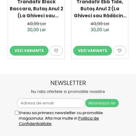
Trandafir Black
Trandafir Ebb Tide,
Baccara, Butaș Anul 2
Butaș Anul 2 (La
(La Ghiveci sau
Ghiveci sau Rădăcină
Rădăcină Liberă)
Liberă)
40,99 Lei
40,99 Lei
30,00 Lei
30,00 Lei
VEZI VARIANTE
VEZI VARIANTE
NEWSLETTER
Nu rata ofertele si promotiile noastre
Vreau sa primesc newsletter cu promotiile
magazinului. Afla mai multe in
Politica de
Confidentialitate