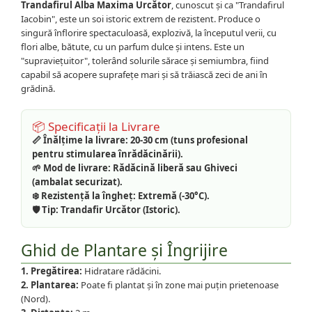
Trandafirul Alba Maxima Urcător
, cunoscut și ca "Trandafirul
Iacobin", este un soi istoric extrem de rezistent. Produce o
singură înflorire spectaculoasă, explozivă, la începutul verii, cu
flori albe, bătute, cu un parfum dulce și intens. Este un
"supraviețuitor", tolerând solurile sărace și semiumbra, fiind
capabil să acopere suprafețe mari și să trăiască zeci de ani în
grădină.
📦 Specificații la Livrare
📏 Înălțime la livrare:
20-30 cm (tuns profesional
pentru stimularea înrădăcinării).
🌱 Mod de livrare:
Rădăcină liberă sau Ghiveci
(ambalat securizat).
❄️ Rezistență la îngheț:
Extremă (-30°C).
🛡️ Tip:
Trandafir Urcător (Istoric).
Ghid de Plantare și Îngrijire
1. Pregătirea:
Hidratare rădăcini.
2. Plantarea:
Poate fi plantat și în zone mai puțin prietenoase
(Nord).