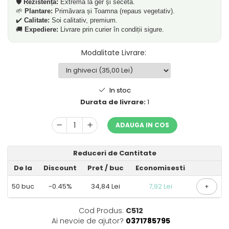
🛡️
Rezistență:
Extremă la ger și secetă.
🌱
Plantare:
Primăvara și Toamna (repaus vegetativ).
✔️
Calitate:
Soi calitativ, premium.
🚚
Expediere:
Livrare prin curier în condiții sigure.
Modalitate Livrare
:
In stoc
Durata de livrare:
1
ADAUGA IN COS
Reduceri de Cantitate
De la
Discount
Pret
/ buc
Economisesti
50
buc
-0.45%
34,84 Lei
7,92 Lei
+
Cod Produs:
C512
Ai nevoie de ajutor?
0371785795