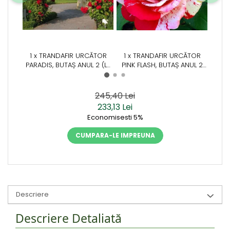
1 x TRANDAFIR URCĂTOR
1 x TRANDAFIR URCĂTOR
1 x
PARADIS, BUTAȘ ANUL 2 (LA
PINK FLASH, BUTAȘ ANUL 2
ALBA 
GHIVECI SAU RĂDĂCINĂ
(LA GHIVECI SAU RĂDĂCINĂ
(LA 
LIBERĂ)
LIBERĂ)
245,40 Lei
233,13 Lei
Economisesti 5%
CUMPARA-LE IMPREUNA
Descriere
Descriere Detaliată