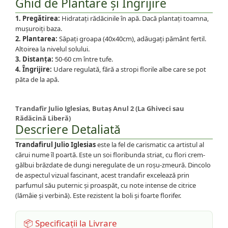
Ghid de Plantare și Îngrijire
1. Pregătirea:
Hidratați rădăcinile în apă. Dacă plantați toamna,
mușuroiți baza.
2. Plantarea:
Săpați groapa (40x40cm), adăugați pământ fertil.
Altoirea la nivelul solului.
3. Distanța:
50-60 cm între tufe.
4. Îngrijire:
Udare regulată, fără a stropi florile albe care se pot
păta de la apă.
Trandafir Julio Iglesias, Butaș Anul 2 (La Ghiveci sau
Rădăcină Liberă)
Descriere Detaliată
Trandafirul Julio Iglesias
este la fel de carismatic ca artistul al
cărui nume îl poartă. Este un soi floribunda striat, cu flori crem-
gălbui brăzdate de dungi neregulate de un roșu-zmeură. Dincolo
de aspectul vizual fascinant, acest trandafir excelează prin
parfumul său puternic și proaspăt, cu note intense de citrice
(lămâie și verbină). Este rezistent la boli și foarte florifer.
📦 Specificații la Livrare