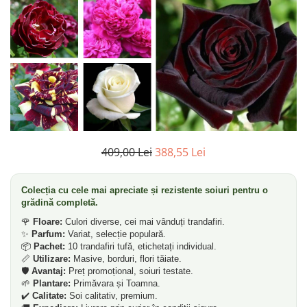
Dud
Corn
Smochin
Kaki
Mosmon
Prun
Kiwi
409,00 Lei
388,55 Lei
Migdal
Rodiu
Colecția cu cele mai apreciate și rezistente soiuri pentru o
grădină completă.
🌹
Floare:
Culori diverse, cei mai vânduți trandafiri.
✨
Parfum:
Variat, selecție populară.
📦
Pachet:
10 trandafiri tufă, etichetați individual.
📏
Utilizare:
Masive, borduri, flori tăiate.
🛡️
Avantaj:
Preț promoțional, soiuri testate.
🌱
Plantare:
Primăvara și Toamna.
✔️
Calitate:
Soi calitativ, premium.