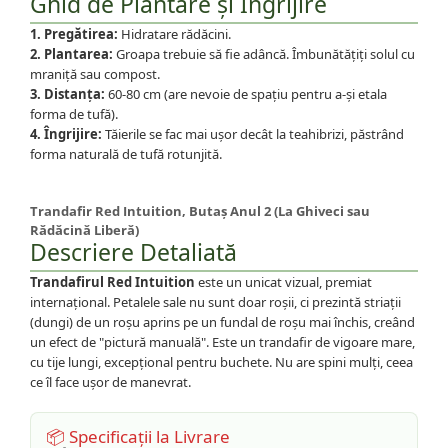
Ghid de Plantare și Îngrijire
1. Pregătirea:
Hidratare rădăcini.
2. Plantarea:
Groapa trebuie să fie adâncă. Îmbunătățiți solul cu
mraniță sau compost.
3. Distanța:
60-80 cm (are nevoie de spațiu pentru a-și etala
forma de tufă).
4. Îngrijire:
Tăierile se fac mai ușor decât la teahibrizi, păstrând
forma naturală de tufă rotunjită.
Trandafir Red Intuition, Butaș Anul 2 (La Ghiveci sau
Rădăcină Liberă)
Descriere Detaliată
Trandafirul Red Intuition
este un unicat vizual, premiat
internațional. Petalele sale nu sunt doar roșii, ci prezintă striații
(dungi) de un roșu aprins pe un fundal de roșu mai închis, creând
un efect de "pictură manuală". Este un trandafir de vigoare mare,
cu tije lungi, excepțional pentru buchete. Nu are spini mulți, ceea
ce îl face ușor de manevrat.
📦 Specificații la Livrare