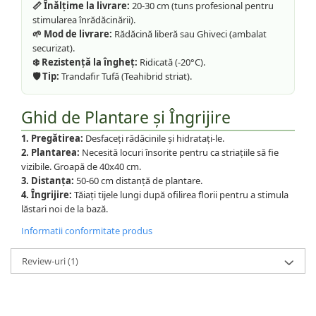
📏 Înălțime la livrare:
20-30 cm (tuns profesional pentru
stimularea înrădăcinării).
🌱 Mod de livrare:
Rădăcină liberă sau Ghiveci (ambalat
securizat).
❄️ Rezistență la îngheț:
Ridicată (-20°C).
🛡️ Tip:
Trandafir Tufă (Teahibrid striat).
Ghid de Plantare și Îngrijire
1. Pregătirea:
Desfaceți rădăcinile și hidratați-le.
2. Plantarea:
Necesită locuri însorite pentru ca striațiile să fie
vizibile. Groapă de 40x40 cm.
3. Distanța:
50-60 cm distanță de plantare.
4. Îngrijire:
Tăiați tijele lungi după ofilirea florii pentru a stimula
lăstari noi de la bază.
Informatii conformitate produs
Review-uri
(1)