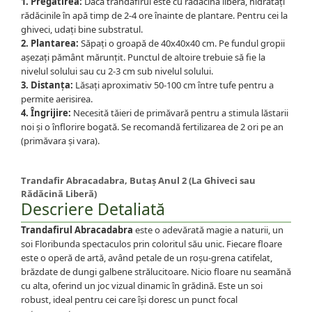
1. Pregătirea:
Dacă trandafirul este cu rădăcină liberă, hidratați
rădăcinile în apă timp de 2-4 ore înainte de plantare. Pentru cei la
ghiveci, udați bine substratul.
2. Plantarea:
Săpați o groapă de 40x40x40 cm. Pe fundul gropii
așezați pământ mărunțit. Punctul de altoire trebuie să fie la
nivelul solului sau cu 2-3 cm sub nivelul solului.
3. Distanța:
Lăsați aproximativ 50-100 cm între tufe pentru a
permite aerisirea.
4. Îngrijire:
Necesită tăieri de primăvară pentru a stimula lăstarii
noi și o înflorire bogată. Se recomandă fertilizarea de 2 ori pe an
(primăvara și vara).
Trandafir Abracadabra, Butaș Anul 2 (La Ghiveci sau
Rădăcină Liberă)
Descriere Detaliată
Trandafirul Abracadabra
este o adevărată magie a naturii, un
soi Floribunda spectaculos prin coloritul său unic. Fiecare floare
este o operă de artă, având petale de un roșu-grena catifelat,
brăzdate de dungi galbene strălucitoare. Nicio floare nu seamănă
cu alta, oferind un joc vizual dinamic în grădină. Este un soi
robust, ideal pentru cei care își doresc un punct focal