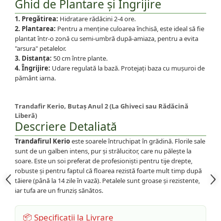
Ghid de Plantare și Îngrijire
1. Pregătirea:
Hidratare rădăcini 2-4 ore.
2. Plantarea:
Pentru a menține culoarea închisă, este ideal să fie
plantat într-o zonă cu semi-umbră după-amiaza, pentru a evita
"arsura" petalelor.
3. Distanța:
50 cm între plante.
4. Îngrijire:
Udare regulată la bază. Protejați baza cu mușuroi de
pământ iarna.
Trandafir Kerio, Butaș Anul 2 (La Ghiveci sau Rădăcină
Liberă)
Descriere Detaliată
Trandafirul Kerio
este soarele întruchipat în grădină. Florile sale
sunt de un galben intens, pur și strălucitor, care nu pălește la
soare. Este un soi preferat de profesioniști pentru tije drepte,
robuste și pentru faptul că floarea rezistă foarte mult timp după
tăiere (până la 14 zile în vază). Petalele sunt groase și rezistente,
iar tufa are un frunziș sănătos.
📦 Specificații la Livrare