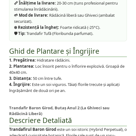
📏 Înălțime la livrare:
20-30 cm (tuns profesional pentru
stimularea înrădăcinării).
🌱 Mod de livrare:
Rădăcină liberă sau Ghiveci (ambalat
securizat).
❄️ Rezistență la îngheț:
Foarte ridicată (-25°C).
🛡️ Tip:
Trandafir Tufă (Floribunda parfumat).
Ghid de Plantare și Îngrijire
1. Pregătirea:
Hidratare rădăcini.
2. Plantarea:
Loc însorit pentru o înflorire explozivă. Groapă de
40x40 cm.
3. Distanța:
50 cm între tufe.
4. Îngrijire:
Este un soi viguros. Tăiați florile trecute și aplicați
îngrășământ de două ori pe an.
Trandafir Baron Girod, Butaș Anul 2 (La Ghiveci sau
Rădăcină Liberă)
Descriere Detaliată
Trandafirul Baron Girod
este un soi istoric (Hybrid Perpetual), o
adevărată curiozitate botanică. Florile sale sunt de un roșu-