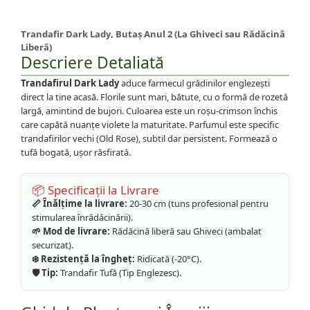
Trandafir Dark Lady, Butaș Anul 2 (La Ghiveci sau Rădăcină
Liberă)
Descriere Detaliată
Trandafirul Dark Lady
aduce farmecul grădinilor englezești
direct la tine acasă. Florile sunt mari, bătute, cu o formă de rozetă
largă, amintind de bujori. Culoarea este un roșu-crimson închis
care capătă nuanțe violete la maturitate. Parfumul este specific
trandafirilor vechi (Old Rose), subtil dar persistent. Formează o
tufă bogată, ușor răsfirată.
📦 Specificații la Livrare
📏 Înălțime la livrare:
20-30 cm (tuns profesional pentru
stimularea înrădăcinării).
🌱 Mod de livrare:
Rădăcină liberă sau Ghiveci (ambalat
securizat).
❄️ Rezistență la îngheț:
Ridicată (-20°C).
🛡️ Tip:
Trandafir Tufă (Tip Englezesc).