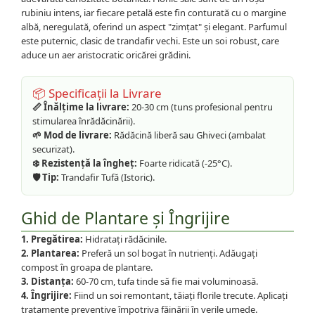
rubiniu intens, iar fiecare petală este fin conturată cu o margine
albă, neregulată, oferind un aspect "zimțat" și elegant. Parfumul
este puternic, clasic de trandafir vechi. Este un soi robust, care
aduce un aer aristocratic oricărei grădini.
📦 Specificații la Livrare
📏 Înălțime la livrare:
20-30 cm (tuns profesional pentru
stimularea înrădăcinării).
🌱 Mod de livrare:
Rădăcină liberă sau Ghiveci (ambalat
securizat).
❄️ Rezistență la îngheț:
Foarte ridicată (-25°C).
🛡️ Tip:
Trandafir Tufă (Istoric).
Ghid de Plantare și Îngrijire
1. Pregătirea:
Hidratați rădăcinile.
2. Plantarea:
Preferă un sol bogat în nutrienți. Adăugați
compost în groapa de plantare.
3. Distanța:
60-70 cm, tufa tinde să fie mai voluminoasă.
4. Îngrijire:
Fiind un soi remontant, tăiați florile trecute. Aplicați
tratamente preventive împotriva făinării în verile umede.