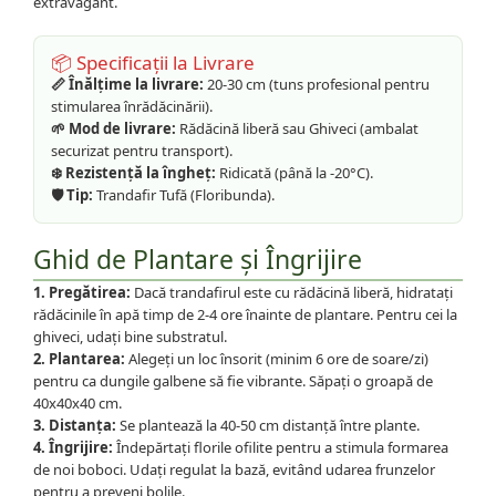
extravagant.
📦 Specificații la Livrare
📏 Înălțime la livrare:
20-30 cm (tuns profesional pentru
stimularea înrădăcinării).
🌱 Mod de livrare:
Rădăcină liberă sau Ghiveci (ambalat
securizat pentru transport).
❄️ Rezistență la îngheț:
Ridicată (până la -20°C).
🛡️ Tip:
Trandafir Tufă (Floribunda).
Ghid de Plantare și Îngrijire
1. Pregătirea:
Dacă trandafirul este cu rădăcină liberă, hidratați
rădăcinile în apă timp de 2-4 ore înainte de plantare. Pentru cei la
ghiveci, udați bine substratul.
2. Plantarea:
Alegeți un loc însorit (minim 6 ore de soare/zi)
pentru ca dungile galbene să fie vibrante. Săpați o groapă de
40x40x40 cm.
3. Distanța:
Se plantează la 40-50 cm distanță între plante.
4. Îngrijire:
Îndepărtați florile ofilite pentru a stimula formarea
de noi boboci. Udați regulat la bază, evitând udarea frunzelor
pentru a preveni bolile.