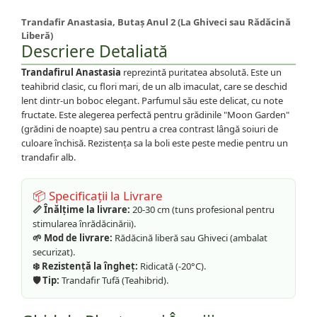
Trandafir Anastasia, Butaș Anul 2 (La Ghiveci sau Rădăcină
Liberă)
Descriere Detaliată
Trandafirul Anastasia
reprezintă puritatea absolută. Este un
teahibrid clasic, cu flori mari, de un alb imaculat, care se deschid
lent dintr-un boboc elegant. Parfumul său este delicat, cu note
fructate. Este alegerea perfectă pentru grădinile "Moon Garden"
(grădini de noapte) sau pentru a crea contrast lângă soiuri de
culoare închisă. Rezistența sa la boli este peste medie pentru un
trandafir alb.
📦 Specificații la Livrare
📏 Înălțime la livrare:
20-30 cm (tuns profesional pentru
stimularea înrădăcinării).
🌱 Mod de livrare:
Rădăcină liberă sau Ghiveci (ambalat
securizat).
❄️ Rezistență la îngheț:
Ridicată (-20°C).
🛡️ Tip:
Trandafir Tufă (Teahibrid).