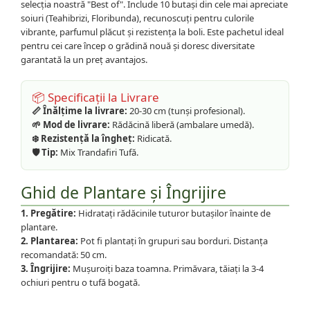
selecția noastră "Best of". Include 10 butași din cele mai apreciate
soiuri (Teahibrizi, Floribunda), recunoscuți pentru culorile
vibrante, parfumul plăcut și rezistența la boli. Este pachetul ideal
pentru cei care încep o grădină nouă și doresc diversitate
garantată la un preț avantajos.
📦 Specificații la Livrare
📏 Înălțime la livrare:
20-30 cm (tunși profesional).
🌱 Mod de livrare:
Rădăcină liberă (ambalare umedă).
❄️ Rezistență la îngheț:
Ridicată.
🛡️ Tip:
Mix Trandafiri Tufă.
Ghid de Plantare și Îngrijire
1. Pregătire:
Hidratați rădăcinile tuturor butașilor înainte de
plantare.
2. Plantarea:
Pot fi plantați în grupuri sau borduri. Distanța
recomandată: 50 cm.
3. Îngrijire:
Mușuroiți baza toamna. Primăvara, tăiați la 3-4
ochiuri pentru o tufă bogată.