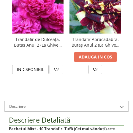
Trandafir de Dulceață,
Trandafir Abracadabra,
Tr
Butaș Anul 2 (La Ghiveci
Butaș Anul 2 (La Ghiveci
Bu
sau Rădăcină Liberă)
sau Rădăcină Liberă)
ADAUGA IN COS
INDISPONIBIL
Descriere
Descriere Detaliată
Pachetul Mixt - 10 Trandafiri Tufă (Cei mai vânduți)
este