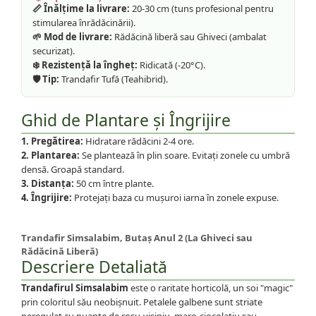
📏 Înălțime la livrare:
20-30 cm (tuns profesional pentru
stimularea înrădăcinării).
🌱 Mod de livrare:
Rădăcină liberă sau Ghiveci (ambalat
securizat).
❄️ Rezistență la îngheț:
Ridicată (-20°C).
🛡️ Tip:
Trandafir Tufă (Teahibrid).
Ghid de Plantare și Îngrijire
1. Pregătirea:
Hidratare rădăcini 2-4 ore.
2. Plantarea:
Se plantează în plin soare. Evitați zonele cu umbră
densă. Groapă standard.
3. Distanța:
50 cm între plante.
4. Îngrijire:
Protejați baza cu mușuroi iarna în zonele expuse.
Trandafir Simsalabim, Butaș Anul 2 (La Ghiveci sau
Rădăcină Liberă)
Descriere Detaliată
Trandafirul Simsalabim
este o raritate horticolă, un soi "magic"
prin coloritul său neobișnuit. Petalele galbene sunt striate