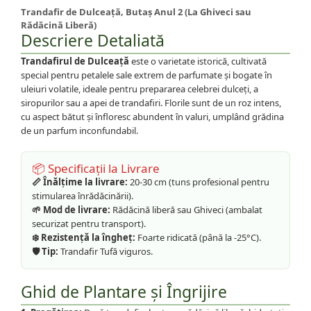
Trandafir de Dulceață, Butaș Anul 2 (La Ghiveci sau
Rădăcină Liberă)
Descriere Detaliată
Trandafirul de Dulceață
este o varietate istorică, cultivată
special pentru petalele sale extrem de parfumate și bogate în
uleiuri volatile, ideale pentru prepararea celebrei dulceți, a
siropurilor sau a apei de trandafiri. Florile sunt de un roz intens,
cu aspect bătut și înfloresc abundent în valuri, umplând grădina
de un parfum inconfundabil.
📦 Specificații la Livrare
📏 Înălțime la livrare:
20-30 cm (tuns profesional pentru
stimularea înrădăcinării).
🌱 Mod de livrare:
Rădăcină liberă sau Ghiveci (ambalat
securizat pentru transport).
❄️ Rezistență la îngheț:
Foarte ridicată (până la -25°C).
🛡️ Tip:
Trandafir Tufă viguros.
Ghid de Plantare și Îngrijire