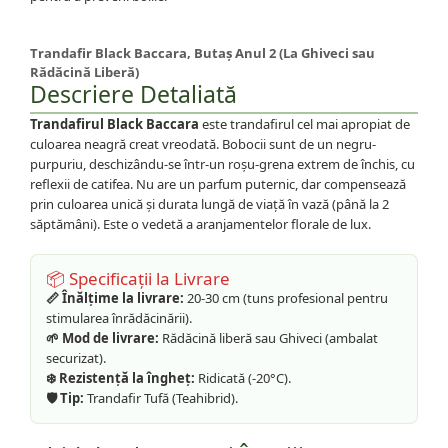
Trandafir Black Baccara, Butaș Anul 2 (La Ghiveci sau
Rădăcină Liberă)
Descriere Detaliată
Trandafirul Black Baccara
este trandafirul cel mai apropiat de
culoarea neagră creat vreodată. Bobocii sunt de un negru-
purpuriu, deschizându-se într-un roșu-grena extrem de închis, cu
reflexii de catifea. Nu are un parfum puternic, dar compensează
prin culoarea unică și durata lungă de viață în vază (până la 2
săptămâni). Este o vedetă a aranjamentelor florale de lux.
📦 Specificații la Livrare
📏 Înălțime la livrare:
20-30 cm (tuns profesional pentru
stimularea înrădăcinării).
🌱 Mod de livrare:
Rădăcină liberă sau Ghiveci (ambalat
securizat).
❄️ Rezistență la îngheț:
Ridicată (-20°C).
🛡️ Tip:
Trandafir Tufă (Teahibrid).