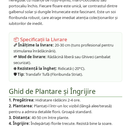
neregulat cu nuanțe de roșu-vișiniu, maro-ciocolatiu sau
portocaliu închis. Fiecare floare este unică, iar contrastul dintre
galbenul solar și dungile întunecate este fascinant. Este un soi
floribunda robust, care atrage imediat atenția colecționarilor și
iubitorilor de inedit.
📦 Specificații la Livrare
📏 Înălțime la livrare:
20-30 cm (tuns profesional pentru
stimularea înrădăcinării).
🌱 Mod de livrare:
Rădăcină liberă sau Ghiveci (ambalat
securizat).
❄️ Rezistență la îngheț:
Ridicată (-20°C).
🛡️ Tip:
Trandafir Tufă (Floribunda Striat).
Ghid de Plantare și Îngrijire
1. Pregătirea:
Hidratare rădăcini 2-4 ore.
2. Plantarea:
Plantați-l într-un loc vizibil (lângă alee/terasă)
pentru a admira detaliile florii. Groapă standard.
3. Distanța:
40-50 cm între plante.
4. Îngrijire:
Îndepărtați florile trecute. Rezistă bine la soare.