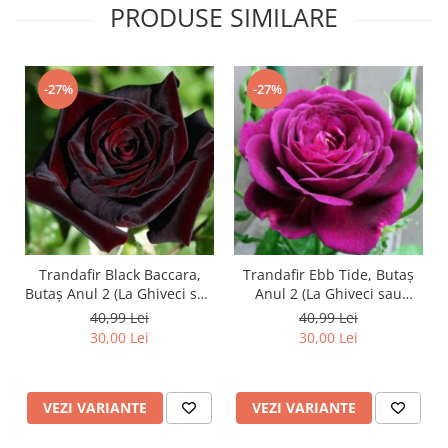
PRODUSE SIMILARE
-27%
-27%
Trandafir Black Baccara,
Trandafir Ebb Tide, Butaș
Butaș Anul 2 (La Ghiveci sau
Anul 2 (La Ghiveci sau
Rădăcină Liberă)
Rădăcină Liberă)
40,99 Lei
40,99 Lei
30,00 Lei
30,00 Lei
VEZI VARIANTE
VEZI VARIANTE