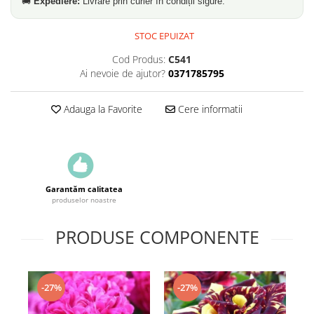
🚚
Expediere:
Livrare prin curier în condiții sigure.
STOC EPUIZAT
Cod Produs:
C541
Ai nevoie de ajutor?
0371785795
Adauga la Favorite
Cere informatii
Garantăm calitatea
produselor noastre
PRODUSE COMPONENTE
-27%
-27%