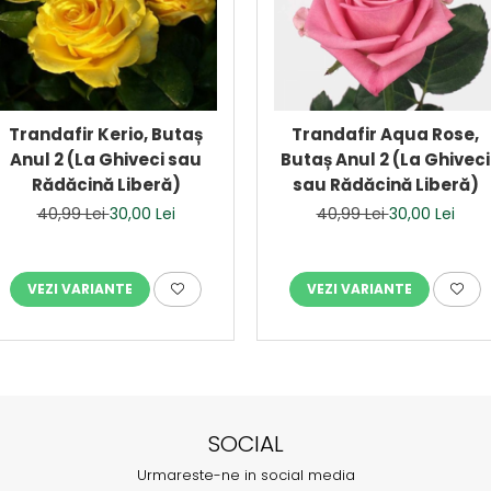
Trandafir Kerio, Butaș
Trandafir Aqua Rose,
Anul 2 (La Ghiveci sau
Butaș Anul 2 (La Ghiveci
Rădăcină Liberă)
sau Rădăcină Liberă)
40,99 Lei
30,00 Lei
40,99 Lei
30,00 Lei
VEZI VARIANTE
VEZI VARIANTE
SOCIAL
Urmareste-ne in social media