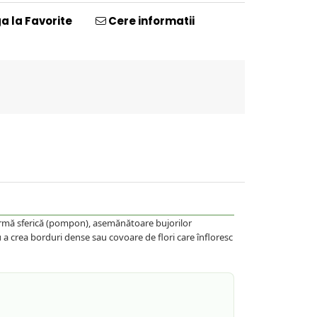
 la Favorite
Cere informatii
 formă sferică (pompon), asemănătoare bujorilor
u a crea borduri dense sau covoare de flori care înfloresc