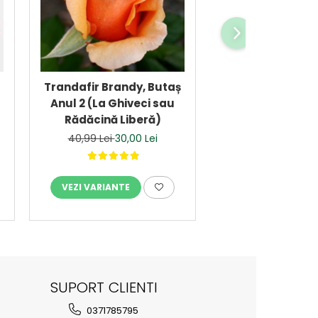
-27%
Trandafir Brandy, Butaș
Trandafir Ebb Ti
Anul 2 (La Ghiveci sau
Anul 2 (La Ghiv
Rădăcină Liberă)
Rădăcină Lib
40,99 Lei
30,00 Lei
40,99 Lei
30,0
VEZI VARIANTE
VEZI VARIANTE
SUPORT CLIENTI
0371785795