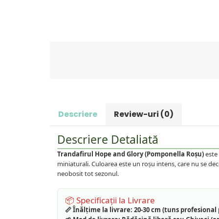
Prun
Kiwi
Migdal
Rodiu
Descriere
Review-uri
(0)
Descriere Detaliată
Trandafirul Hope and Glory (Pomponella Roșu)
este 
miniaturali. Culoarea este un roșu intens, care nu se dec
neobosit tot sezonul.
📦 Specificații la Livrare
📏 Înălțime la livrare:
20-30 cm (tuns profesional 