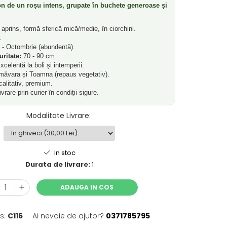
n de un roșu intens, grupate în buchete generoase și
prins, formă sferică mică/medie, în ciorchini.
.
- Octombrie (abundentă).
ritate:
70 - 90 cm.
celentă la boli și intemperii.
măvara și Toamna (repaus vegetativ).
alitativ, premium.
vrare prin curier în condiții sigure.
Modalitate Livrare
:
In stoc
Durata de livrare:
1
ADAUGA IN COS
s:
C116
Ai nevoie de ajutor?
0371785795