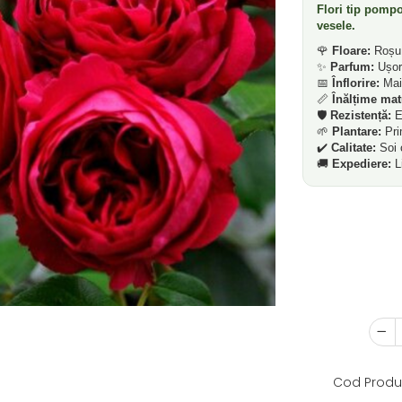
Flori tip pompo
vesele.
🌹
Floare:
Roșu a
✨
Parfum:
Ușor
📅
Înflorire:
Mai 
📏
Înălțime matu
🛡️
Rezistență:
Ex
🌱
Plantare:
Pri
✔️
Calitate:
Soi c
🚚
Expediere:
Li
Cod Produ