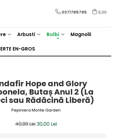
0371785795
0,00
ere
Arbusti
Bulbi
Magnolii
ERTE EN-GROS
ndafir Hope and Glory
nela, Butaș Anul 2 (La
ci sau Rădăcină Liberă)
Pepiniera Monte Garden
40,99 Lei
30,00 Lei