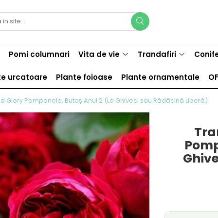
Pomi columnari
Vita de vie
Trandafiri
Conif
te urcatoare
Plante foioase
Plante ornamentale
OF
d Glory Pomponela, Butaș Anul 2 (La Ghiveci sau Rădăcină Liberă)
Tra
Pompo
Ghive