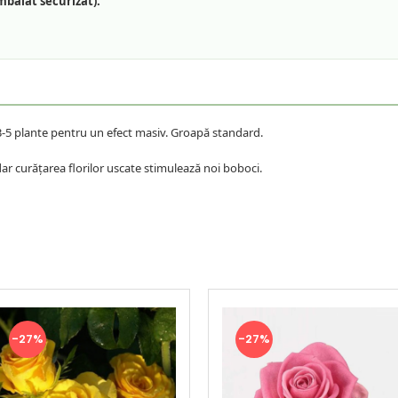
mbalat securizat).
 3-5 plante pentru un efect masiv. Groapă standard.
ar curățarea florilor uscate stimulează noi boboci.
-27%
-27%