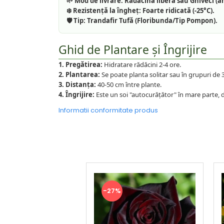
🌱 Mod de livrare:
Rădăcină liberă sau Ghiveci (a
❄️ Rezistență la îngheț:
Foarte ridicată (-25°C).
🛡️ Tip:
Trandafir Tufă (Floribunda/Tip Pompon).
Ghid de Plantare și Îngrijire
1. Pregătirea:
Hidratare rădăcini 2-4 ore.
2. Plantarea:
Se poate planta solitar sau în grupuri de
3. Distanța:
40-50 cm între plante.
4. Îngrijire:
Este un soi "autocurățător" în mare parte, d
Informatii conformitate produs
-27%