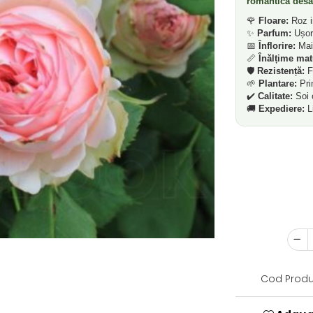
romantică desăv
🌹
Floare:
Roz in
✨
Parfum:
Ușor,
📅
Înflorire:
Mai 
📏
Înălțime matu
🛡️
Rezistență:
Fo
🌱
Plantare:
Pri
✔️
Calitate:
Soi c
🚚
Expediere:
Li
Cod Produ