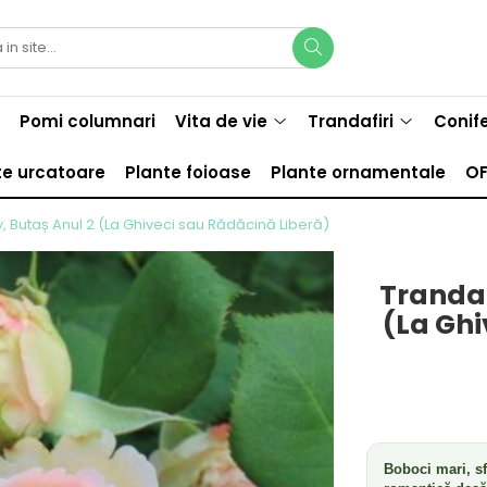
Pomi columnari
Vita de vie
Trandafiri
Conif
te urcatoare
Plante foioase
Plante ornamentale
OF
dy, Butaș Anul 2 (La Ghiveci sau Rădăcină Liberă)
Trandaf
(La Ghi
Boboci mari, sf