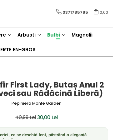
0371785795
0,00
ere
Arbusti
Bulbi
Magnolii
ERTE EN-GROS
ir First Lady, Butaș Anul 2
veci sau Rădăcină Liberă)
Pepiniera Monte Garden
40,99 Lei
30,00 Lei
erici, ce se deschid lent, păstrând o eleganță