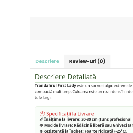
Prun
Kiwi
Migdal
Rodiu
Descriere
Review-uri
(0)
Descriere Detaliată
Trandafirul First Lady
este un soi nostalgic extrem de 
compactă mult timp. Culoarea este un roz intens în interio
tufe largi.
📦 Specificații la Livrare
📏 Înălțime la livrare:
20-30 cm (tuns profesional 
🌱 Mod de livrare:
Rădăcină liberă sau Ghiveci (a
❄️ Rezistență la îngheț:
Foarte ridicată (-25°C).