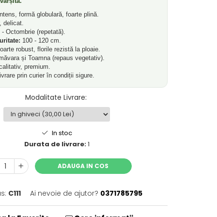
ârșită.
tens, formă globulară, foarte plină.
 delicat.
- Octombrie (repetată).
ritate:
100 - 120 cm.
arte robust, florile rezistă la ploaie.
măvara și Toamna (repaus vegetativ).
alitativ, premium.
vrare prin curier în condiții sigure.
Modalitate Livrare
:
In stoc
Durata de livrare:
1
ADAUGA IN COS
s:
C111
Ai nevoie de ajutor?
0371785795