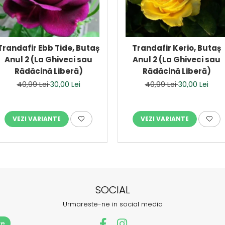
Trandafir Ebb Tide, Butaș
Trandafir Kerio, Butaș
Anul 2 (La Ghiveci sau
Anul 2 (La Ghiveci sau
Rădăcină Liberă)
Rădăcină Liberă)
40,99 Lei
30,00 Lei
40,99 Lei
30,00 Lei
VEZI VARIANTE
VEZI VARIANTE
SOCIAL
Urmareste-ne in social media