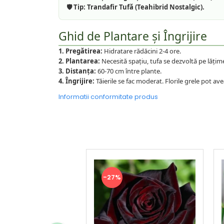
🛡️ Tip:
Trandafir Tufă (Teahibrid Nostalgic).
Ghid de Plantare și Îngrijire
1. Pregătirea:
Hidratare rădăcini 2-4 ore.
2. Plantarea:
Necesită spațiu, tufa se dezvoltă pe lăți
3. Distanța:
60-70 cm între plante.
4. Îngrijire:
Tăierile se fac moderat. Florile grele pot av
Informatii conformitate produs
-27%