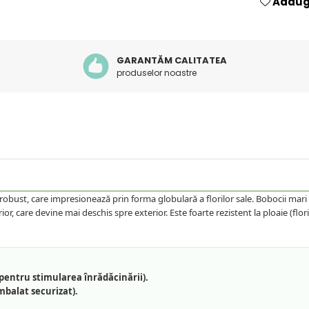
Adauga
GARANTĂM CALITATEA
produselor noastre
robust, care impresionează prin forma globulară a florilor sale. Bobocii mari
r, care devine mai deschis spre exterior. Este foarte rezistent la ploaie (flo
pentru stimularea înrădăcinării).
mbalat securizat).