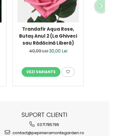
-27%
Trandafir Aqua Rose,
Trandafir Brand
Butaș Anul 2 (La Ghiveci
Anul 2 (La Ghiv
sau Rădăcină Liberă)
Rădăcină Lib
40,99 Lei
30,00 Lei
40,99 Lei
30,0
VEZI VARIANTE
VEZI VARIANTE
SUPORT CLIENTI
0371785795
contact@pepinieramontegarden.ro