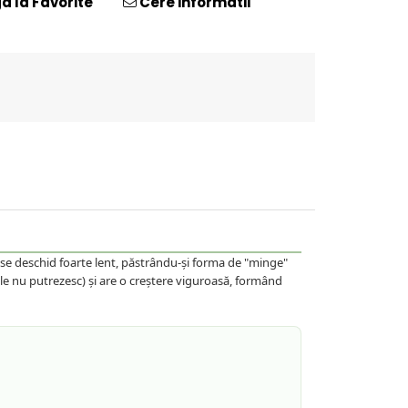
 la Favorite
Cere informatii
 se deschid foarte lent, păstrându-și forma de "minge"
rile nu putrezesc) și are o creștere viguroasă, formând