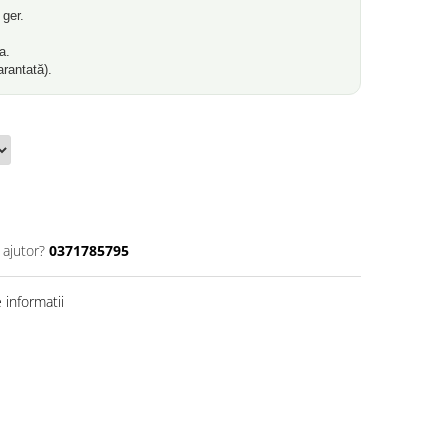
 ger.
a.
arantată).
 ajutor?
0371785795
informatii