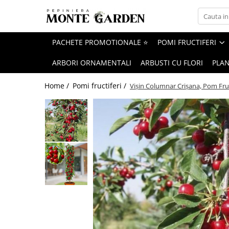
Pomi fructiferi
Vita de vie
Trandafiri
Conifere
Arbusti
Bulbi
PACHETE PROMOTIONALE ⭐
POMI FRUCTIFERI
Bulbi Lalele
ARBORI ORNAMENTALI
ARBUSTI CU FLORI
PLA
Bulbi de Narcise
Home /
Pomi fructiferi /
Vișin Columnar Crișana, Pom Fruc
Bulbi de Crini
Cires
De masa
Trandafiri urcatori
Tuia
Coacaz