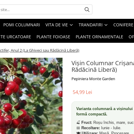
POMI COLUMNARI
VITA DE VIE
TRANDAFIRI
CONIFERE
NTE URCATOARE
PLANTE FOIOASE
PLANTE ORNAMENTALE
OF
tifer, Anul 2 (La Ghiveci sau Rădăcină Liberă)
Vișin Columnar Crișana
Rădăcină Liberă)
Pepiniera Monte Garden
54,99 Lei
Varianta columnară a vișinului
formă compactă.
🍒
Fruct:
Roșu închis, mare, sucu
📅
Recoltare:
Iunie - Iulie.
🍽️
Utilizare:
Masă, Procesare.