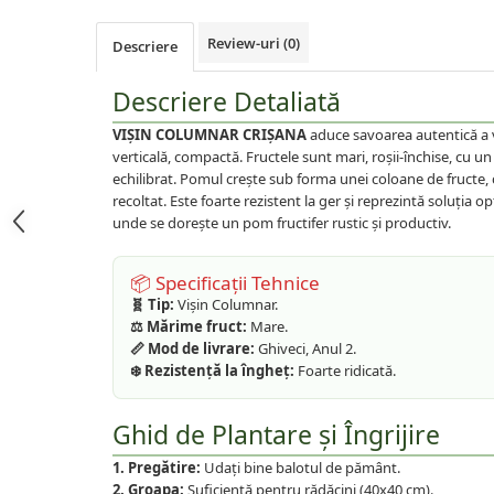
Prun
Review-uri
(0)
Descriere
Kiwi
Migdal
Descriere Detaliată
Rodiu
VIȘIN COLUMNAR CRIȘANA
aduce savoarea autentică a v
verticală, compactă. Fructele sunt mari, roșii-închise, cu un
echilibrat. Pomul crește sub forma unei coloane de fructe, cee
recoltat. Este foarte rezistent la ger și reprezintă soluția 
unde se dorește un pom fructifer rustic și productiv.
📦 Specificații Tehnice
🧬 Tip:
Vișin Columnar.
⚖️ Mărime fruct:
Mare.
📏 Mod de livrare:
Ghiveci, Anul 2.
❄️ Rezistență la îngheț:
Foarte ridicată.
Ghid de Plantare și Îngrijire
1. Pregătire:
Udați bine balotul de pământ.
2. Groapa:
Suficientă pentru rădăcini (40x40 cm).