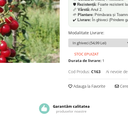
🛡️
Rezistență:
Foarte rezistent la
📏
Vârstă:
Anul 2.
🌱
Plantare:
Primăvara și Toamn
✔️
Livrare:
În ghiveci (Prindere g
Modalitate Livrare
:
STOC EPUIZAT
Durata de livrare:
1
Cod Produs:
C163
Ai nevoie de
Adauga la Favorite
Cere 
Garantăm calitatea
produselor noastre