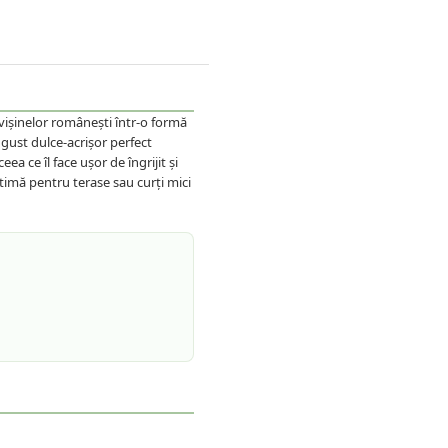
ișinelor românești într-o formă
 gust dulce-acrișor perfect
a ce îl face ușor de îngrijit și
optimă pentru terase sau curți mici