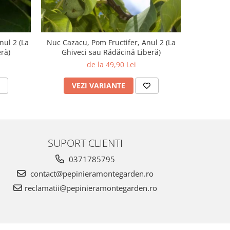
nul 2 (La
Nuc Cazacu, Pom Fructifer, Anul 2 (La
Nuc Marele
ră)
Ghiveci sau Rădăcină Liberă)
Anul 2 (La
de la 49,90 Lei
VEZI VARIANTE
V
SUPORT CLIENTI
0371785795
contact@pepinieramontegarden.ro
reclamatii@pepinieramontegarden.ro