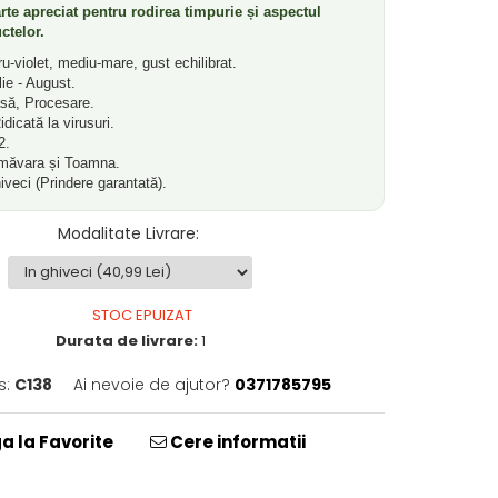
rte apreciat pentru rodirea timpurie și aspectul
ctelor.
u-violet, mediu-mare, gust echilibrat.
lie - August.
ă, Procesare.
dicată la virusuri.
2.
măvara și Toamna.
iveci (Prindere garantată).
Modalitate Livrare
:
STOC EPUIZAT
Durata de livrare:
1
s:
C138
Ai nevoie de ajutor?
0371785795
 la Favorite
Cere informatii