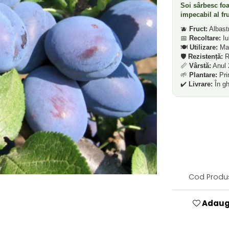
Soi sârbesc foa
impecabil al fru
🫐
Fruct:
Albastr
📅
Recoltare:
Iu
🍽️
Utilizare:
Mas
🛡️
Rezistență:
Ri
📏
Vârstă:
Anul 
🌱
Plantare:
Pri
✔️
Livrare:
În gh
Cod Produ
Adauga