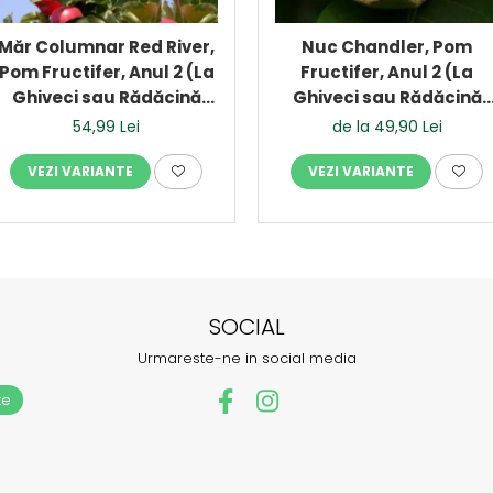
Măr Columnar Red River,
Nuc Chandler, Pom
Pom Fructifer, Anul 2 (La
Fructifer, Anul 2 (La
Ghiveci sau Rădăcină
Ghiveci sau Rădăcină
Liberă)
Liberă)
54,99 Lei
de la 49,90 Lei
VEZI VARIANTE
VEZI VARIANTE
SOCIAL
Urmareste-ne in social media