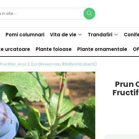
Pomi columnari
Vita de vie
Trandafiri
Conif
te urcatoare
Plante foioase
Plante ornamentale
OF
uctifer, Anul 2 (La Ghiveci sau Rădăcină Liberă)
Prun 
Fructi