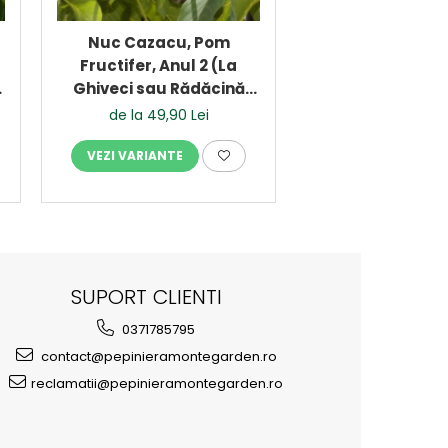
Nuc Cazacu, Pom
Nuc Mare
Fructifer, Anul 2 (La
Moldovenesc
Ghiveci sau Rădăcină
Fructifer, Anul
Liberă)
Ghiveci sau Ră
de la 49,90 Lei
de la 49,90 
Liberă)
VEZI VARIANTE
VEZI VARIANTE
SUPORT CLIENTI
0371785795
contact@pepinieramontegarden.ro
reclamatii@pepinieramontegarden.ro