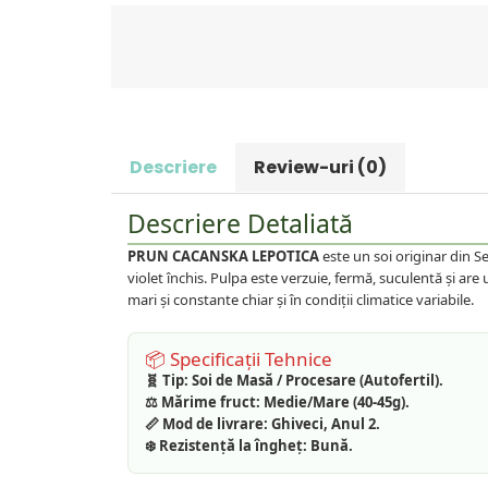
Prun
Kiwi
Migdal
Rodiu
Descriere
Review-uri
(0)
Descriere Detaliată
PRUN CACANSKA LEPOTICA
este un soi originar din Se
violet închis. Pulpa este verzuie, fermă, suculentă și are
mari și constante chiar și în condiții climatice variabile.
📦 Specificații Tehnice
🧬 Tip:
Soi de Masă / Procesare (Autofertil).
⚖️ Mărime fruct:
Medie/Mare (40-45g).
📏 Mod de livrare:
Ghiveci, Anul 2.
❄️ Rezistență la îngheț:
Bună.