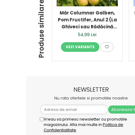
Produse similare
Măr Columnar Galben,
Pom Fructifer, Anul 2 (La
Ghiveci sau Rădăcină
Liberă)
54,99 Lei
VEZI VARIANTE
NEWSLETTER
Nu rata ofertele si promotiile noastre
Vreau sa primesc newsletter cu promotiile
magazinului. Afla mai multe in
Politica de
Confidentialitate