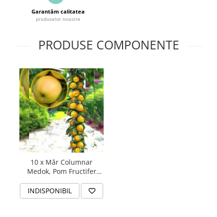
Garantăm calitatea
produselor noastre
PRODUSE COMPONENTE
10 x Măr Columnar
Medok, Pom Fructifer
Anul 2 - Rădăcină Liberă -
Mere Dulci de Toamnă
INDISPONIBIL