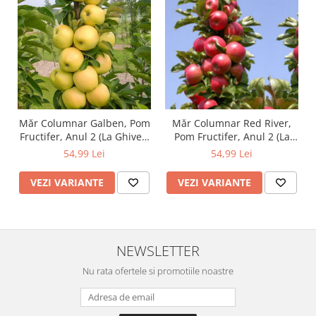
Măr Columnar Galben, Pom
Măr Columnar Red River,
Fructifer, Anul 2 (La Ghiveci
Pom Fructifer, Anul 2 (La
sau Rădăcină Liberă)
Ghiveci sau Rădăcină
54,99 Lei
54,99 Lei
Liberă)
VEZI VARIANTE
VEZI VARIANTE
NEWSLETTER
Nu rata ofertele si promotiile noastre