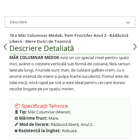
Descriere
10 x Măr Columnar Medok, Pom Fructifer Anul 2 - Rădăcină
Liberă - Mere Dulci de Toamnă
Descriere Detaliată
MĂR COLUMNAR MEDOK
este un soi special creat pentru spații
mici, având o creștere verticală sub formă de coloană, fără ramuri
laterale lungi. Fructele sunt mari, de culoare galben-crem, cu o
aromă intensă de miere și pulpa foarte suculentă. Pomul este de
talie mică, intră rapid pe rod și este ideal pentru cei care doresc
recolte bogate pe un spațiu minim.
📦 Specificații Tehnice
🧬 Tip:
Măr Columnar (Mierat).
⚖️ Mărime fruct:
Mare.
📏 Mod de livrare:
Rădăcină liberă, Anul 2.
❄️ Rezistență la îngheț:
Ridicată.