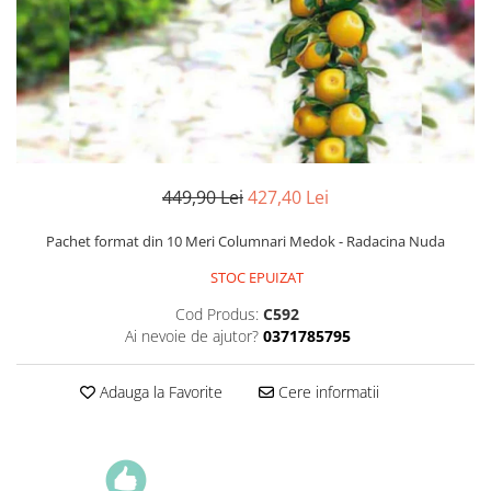
Dud
Corn
Smochin
Kaki
Mosmon
Prun
449,90 Lei
427,40 Lei
Kiwi
Pachet format din 10 Meri Columnari Medok - Radacina Nuda
Migdal
STOC EPUIZAT
Rodiu
Cod Produs:
C592
Ai nevoie de ajutor?
0371785795
Adauga la Favorite
Cere informatii