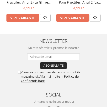
Fructifer, Anul 2 (La Ghiveci
Pom Fructifer, Anul 2 (La
sau Rădăcină Liberă)
Ghiveci sau Rădăcină
54,99 Lei
54,99 Lei
Liberă)
VEZI VARIANTE
VEZI VARIANTE
NEWSLETTER
Nu rata ofertele si promotiile noastre
Vreau sa primesc newsletter cu promotiile
magazinului. Afla mai multe in
Politica de
Confidentialitate
SOCIAL
Urmareste-ne in social media