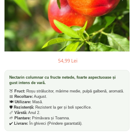
Dud
Corn
Smochin
Kaki
Mosmon
Prun
Kiwi
54,99 Lei
Migdal
Rodiu
Nectarin columnar cu fructe netede, foarte aspectuoase și
gust intens de vară.
🍑
Fruct:
Roșu strălucitor, mărime medie, pulpă galbenă, aromată.
📅
Recoltare:
August.
🍽️
Utilizare:
Masă.
🛡️
Rezistență:
Rezistent la ger și boli specifice.
📏
Vârstă:
Anul 2.
🌱
Plantare:
Primăvara și Toamna.
✔️
Livrare:
În ghiveci (Prindere garantată).