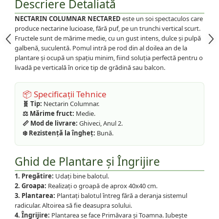
Descriere Detaliată
NECTARIN COLUMNAR NECTARED
este un soi spectaculos care
produce nectarine lucioase, fără puf, pe un trunchi vertical scurt.
Fructele sunt de mărime medie, cu un gust intens, dulce și pulpă
galbenă, suculentă. Pomul intră pe rod din al doilea an de la
plantare și ocupă un spațiu minim, fiind soluția perfectă pentru o
livadă pe verticală în orice tip de grădină sau balcon.
📦 Specificații Tehnice
🧬 Tip:
Nectarin Columnar.
⚖️ Mărime fruct:
Medie.
📏 Mod de livrare:
Ghiveci, Anul 2.
❄️ Rezistență la îngheț:
Bună.
Ghid de Plantare și Îngrijire
1. Pregătire:
Udați bine balotul.
2. Groapa:
Realizați o groapă de aprox 40x40 cm.
3. Plantarea:
Plantați balotul întreg fără a deranja sistemul
radicular. Altoirea să fie deasupra solului.
4. Îngrijire:
Plantarea se face Primăvara și Toamna. Iubește