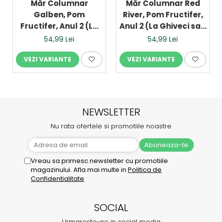
Măr Columnar
Măr Columnar Red
Galben, Pom
River, Pom Fructifer,
Fructifer, Anul 2 (La
Anul 2 (La Ghiveci sau
Ghiveci sau Rădăcină
Rădăcină Liberă)
54,99 Lei
54,99 Lei
Liberă)
VEZI VARIANTE
VEZI VARIANTE
NEWSLETTER
Nu rata ofertele si promotiile noastre
Vreau sa primesc newsletter cu promotiile
magazinului. Afla mai multe in
Politica de
Confidentialitate
SOCIAL
Urmareste-ne in social media