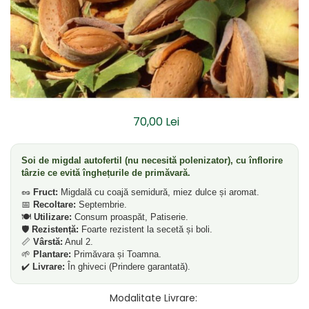
Dud
Corn
Smochin
Kaki
Mosmon
Prun
70,00 Lei
Kiwi
Migdal
Soi de migdal autofertil (nu necesită polenizator), cu înflorire
târzie ce evită înghețurile de primăvară.
Rodiu
🥜
Fruct:
Migdală cu coajă semidură, miez dulce și aromat.
📅
Recoltare:
Septembrie.
🍽️
Utilizare:
Consum proaspăt, Patiserie.
🛡️
Rezistență:
Foarte rezistent la secetă și boli.
📏
Vârstă:
Anul 2.
🌱
Plantare:
Primăvara și Toamna.
✔️
Livrare:
În ghiveci (Prindere garantată).
Modalitate Livrare
: