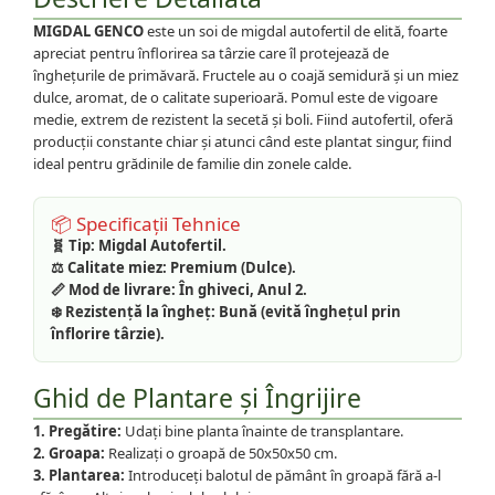
MIGDAL GENCO
este un soi de migdal autofertil de elită, foarte
apreciat pentru înflorirea sa târzie care îl protejează de
înghețurile de primăvară. Fructele au o coajă semidură și un miez
dulce, aromat, de o calitate superioară. Pomul este de vigoare
medie, extrem de rezistent la secetă și boli. Fiind autofertil, oferă
producții constante chiar și atunci când este plantat singur, fiind
ideal pentru grădinile de familie din zonele calde.
📦 Specificații Tehnice
🧬 Tip:
Migdal Autofertil.
⚖️ Calitate miez:
Premium (Dulce).
📏 Mod de livrare:
În ghiveci, Anul 2.
❄️ Rezistență la îngheț:
Bună (evită înghețul prin
înflorire târzie).
Ghid de Plantare și Îngrijire
1. Pregătire:
Udați bine planta înainte de transplantare.
2. Groapa:
Realizați o groapă de 50x50x50 cm.
3. Plantarea:
Introduceți balotul de pământ în groapă fără a-l