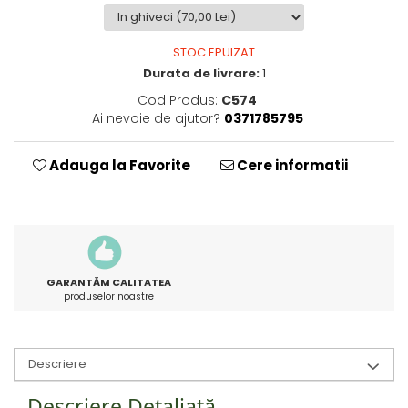
STOC EPUIZAT
Durata de livrare:
1
Cod Produs:
C574
Ai nevoie de ajutor?
0371785795
Adauga la Favorite
Cere informatii
GARANTĂM CALITATEA
produselor noastre
Descriere
Descriere Detaliată