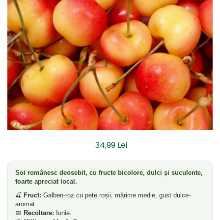
Dud
Corn
Smochin
Kaki
Mosmon
Prun
Kiwi
Migdal
Rodiu
34,99 Lei
Soi românesc deosebit, cu fructe bicolore, dulci și suculente,
foarte apreciat local.
🍒
Fruct:
Galben-roz cu pete roșii, mărime medie, gust dulce-
aromat.
📅
Recoltare:
Iunie.