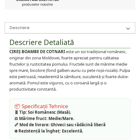
produselor noastre
Descriere
Descriere Detaliată
CIREȘ BOAMBE DE COTNARI
este un soi tradițional românesc,
originar din zona Moldovei, foarte apreciat pentru calitatea
fructelor și rusticitatea pomului. Fructele sunt de mărime medie
spre mare, bicolore (fond galben-auriu cu pete roșii-rozalii). Pulpa
este pietroasă, neaderentă la sâmbure, suculentă și foarte dulce-
aromată. Pomul este viguros, cu o coroană largă și o
productivitate constantă.
📦 Specificații Tehnice
🧬 Tip:
Soi Românesc (Masă).
⚖️ Mărime fruct:
Medie/Mare.
📏 Mod de livrare:
Ghiveci sau rădăcină liberă
❄️ Rezistență la îngheț:
Excelentă.