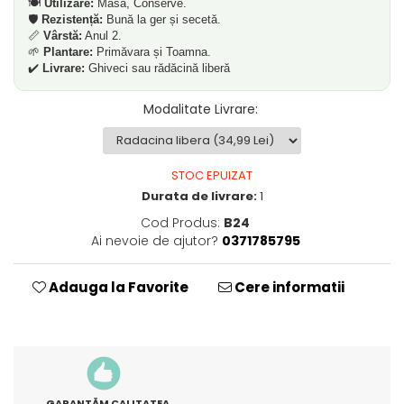
🍽️
Utilizare:
Masă, Conserve.
🛡️
Rezistență:
Bună la ger și secetă.
📏
Vârstă:
Anul 2.
🌱
Plantare:
Primăvara și Toamna.
✔️
Livrare:
Ghiveci sau rădăcină liberă
Modalitate Livrare
:
STOC EPUIZAT
Durata de livrare:
1
Cod Produs:
B24
Ai nevoie de ajutor?
0371785795
Adauga la Favorite
Cere informatii
GARANTĂM CALITATEA