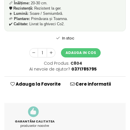
📏
Înălțime:
20-30 cm.
🛡️
Rezistență:
Rezistent la ger.
☀️
Lumină:
Soare / Semiumbră.
🌱
Plantare:
Primăvara și Toamna.
✔️
Calitate:
Livrat la ghiveci Co2.
In stoc
ADAUGA IN COS
Cod Produs:
C804
Ai nevoie de ajutor?
0371785795
Adauga la Favorite
Cere informatii
GARANTĂM CALITATEA
produselor noastre