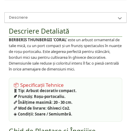
Descriere
Descriere Detaliată
BERBERIS THUNBERGII 'CORAL'
este un arbust ornamental de
talie mică, cu un port compact și un frunziș spectaculos în nuanțe
de roșu-portocaliu. Este alegerea perfectă pentru stâncării,
borduri mici sau pentru cultivarea în ghivece decorative.
Dimensiunile sale reduse și coloritul intens îl fac o piesă centrală
în orice amenajare de dimensiuni mici.
📦 Specificații Tehnice
🧬 Tip:
Arbust decorativ compact.
🍂 Frunziș:
Roșu-portocaliu.
📏 Înălțime maximă:
20 - 30 cm.
📏 Mod de livrare:
Ghiveci Co2.
☀️ Condiții:
Soare / Semiumbră.