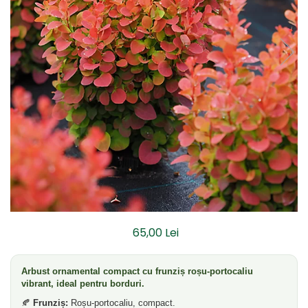
Dud
Corn
Smochin
Kaki
Mosmon
Prun
Kiwi
Migdal
Rodiu
65,00 Lei
Arbust ornamental compact cu frunziș roșu-portocaliu
vibrant, ideal pentru borduri.
🍂
Frunziș:
Roșu-portocaliu, compact.