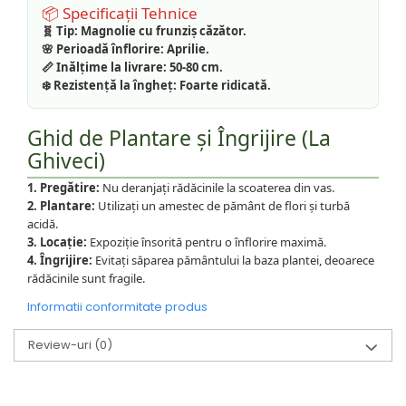
📦 Specificații Tehnice
🧬 Tip:
Magnolie cu frunziș căzător.
🌸 Perioadă înflorire:
Aprilie.
📏 Inălțime la livrare:
50-80 cm.
❄️ Rezistență la îngheț:
Foarte ridicată.
Ghid de Plantare și Îngrijire (La
Ghiveci)
1. Pregătire:
Nu deranjați rădăcinile la scoaterea din vas.
2. Plantare:
Utilizați un amestec de pământ de flori și turbă
acidă.
3. Locație:
Expoziție însorită pentru o înflorire maximă.
4. Îngrijire:
Evitați săparea pământului la baza plantei, deoarece
rădăcinile sunt fragile.
Informatii conformitate produs
Review-uri
(0)