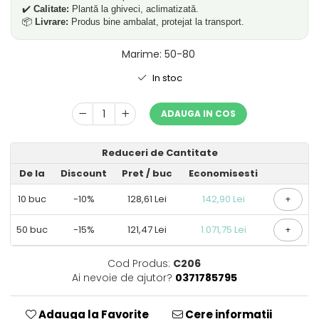
✔️
Calitate:
Plantă la ghiveci, aclimatizată.
📦
Livrare:
Produs bine ambalat, protejat la transport.
Marime
:
50-80
In stoc
ADAUGA IN COS
Reduceri de Cantitate
De la
Discount
Pret
/ buc
Economisesti
10
buc
-10%
128,61 Lei
142,90 Lei
+
50
buc
-15%
121,47 Lei
1.071,75 Lei
+
Cod Produs:
C206
Ai nevoie de ajutor?
0371785795
Adauga la Favorite
Cere informatii