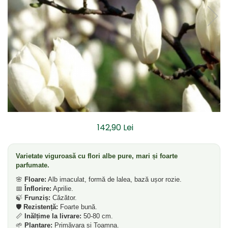
Dud
Corn
Smochin
Kaki
Mosmon
Prun
Kiwi
Migdal
142,90 Lei
Rodiu
Varietate viguroasă cu flori albe pure, mari și foarte
parfumate.
🌸
Floare:
Alb imaculat, formă de lalea, bază ușor rozie.
📅
Înflorire:
Aprilie.
🍃
Frunziș:
Căzător.
🛡️
Rezistență:
Foarte bună.
📏
Inălțime la livrare:
50-80 cm.
🌱
Plantare:
Primăvara și Toamna.