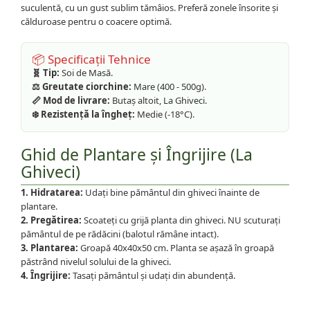
suculentă, cu un gust sublim tămâios. Preferă zonele însorite și
călduroase pentru o coacere optimă.
📦 Specificații Tehnice
🧬 Tip:
Soi de Masă.
⚖️ Greutate ciorchine:
Mare (400 - 500g).
📏 Mod de livrare:
Butaș altoit, La Ghiveci.
❄️ Rezistență la îngheț:
Medie (-18°C).
Ghid de Plantare și Îngrijire (La
Ghiveci)
1. Hidratarea:
Udați bine pământul din ghiveci înainte de
plantare.
2. Pregătirea:
Scoateți cu grijă planta din ghiveci. NU scuturați
pământul de pe rădăcini (balotul rămâne intact).
3. Plantarea:
Groapă 40x40x50 cm. Planta se așază în groapă
păstrând nivelul solului de la ghiveci.
4. Îngrijire:
Tasați pământul și udați din abundență.