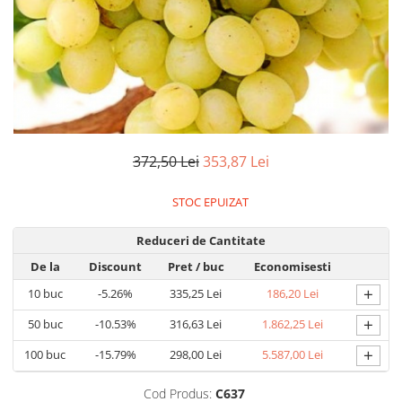
Dud
Corn
Smochin
Kaki
Mosmon
Prun
372,50 Lei
353,87 Lei
Kiwi
Migdal
STOC EPUIZAT
Rodiu
Reduceri de Cantitate
De la
Discount
Pret
/ buc
Economisesti
+
10
buc
-5.26%
335,25 Lei
186,20 Lei
+
50
buc
-10.53%
316,63 Lei
1.862,25 Lei
+
100
buc
-15.79%
298,00 Lei
5.587,00 Lei
Cod Produs:
C637