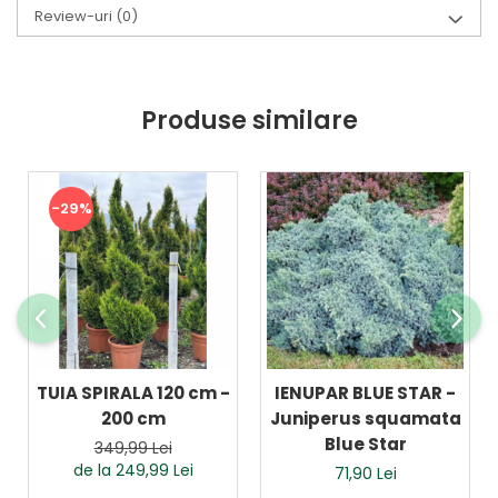
Review-uri
(0)
Produse similare
-29%
TUIA SPIRALA 120 cm -
IENUPAR BLUE STAR -
200 cm
Juniperus squamata
Blue Star
349,99 Lei
de la 249,99 Lei
71,90 Lei