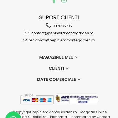
SUPORT CLIENTI
0371785795
contact@pepinieramontegarden.ro
reclamatii@pepinieramontegarden.ro
MAGAZINUL MEU
CLIENTI
DATE COMERCIALE
©Copyright PepinieraMonteGarden.ro - Magazin Online
realizat de X-Digital.ro -
Platforma E-commerce by Gomag