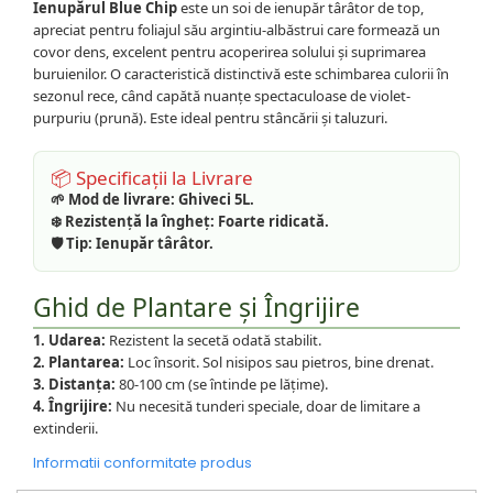
Ienupărul Blue Chip
este un soi de ienupăr târâtor de top,
apreciat pentru foliajul său argintiu-albăstrui care formează un
covor dens, excelent pentru acoperirea solului și suprimarea
buruienilor. O caracteristică distinctivă este schimbarea culorii în
sezonul rece, când capătă nuanțe spectaculoase de violet-
purpuriu (prună). Este ideal pentru stâncării și taluzuri.
📦 Specificații la Livrare
🌱 Mod de livrare:
Ghiveci 5L.
❄️ Rezistență la îngheț:
Foarte ridicată.
🛡️ Tip:
Ienupăr târâtor.
Ghid de Plantare și Îngrijire
1. Udarea:
Rezistent la secetă odată stabilit.
2. Plantarea:
Loc însorit. Sol nisipos sau pietros, bine drenat.
3. Distanța:
80-100 cm (se întinde pe lățime).
4. Îngrijire:
Nu necesită tunderi speciale, doar de limitare a
extinderii.
Informatii conformitate produs