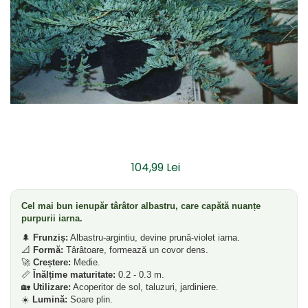
Dud
Corn
Smochin
Kaki
Mosmon
Prun
Kiwi
Migdal
104,99 Lei
Rodiu
Cel mai bun ienupăr târâtor albastru, care capătă nuanțe
purpurii iarna.
🌲
Frunziș:
Albastru-argintiu, devine prună-violet iarna.
📐
Formă:
Târâtoare, formează un covor dens.
🚀
Creștere:
Medie.
📏
Înălțime maturitate:
0.2 - 0.3 m.
🏡
Utilizare:
Acoperitor de sol, taluzuri, jardiniere.
☀️
Lumină:
Soare plin.