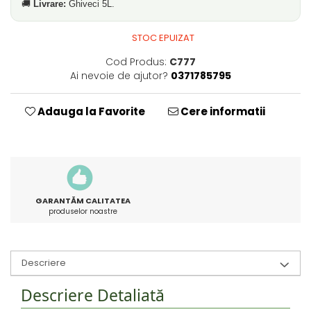
🚚
Livrare:
Ghiveci 5L.
STOC EPUIZAT
Cod Produs:
C777
Ai nevoie de ajutor?
0371785795
Adauga la Favorite
Cere informatii
GARANTĂM CALITATEA
produselor noastre
Descriere
Descriere Detaliată