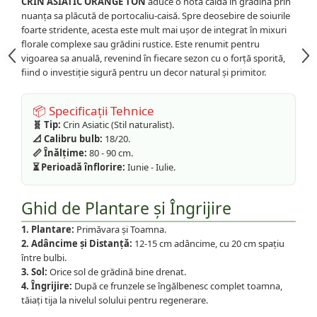
CRIN ASIATIC ORANGE TON
aduce o notă caldă în grădină prin
nuanța sa plăcută de portocaliu-caisă. Spre deosebire de soiurile
foarte stridente, acesta este mult mai ușor de integrat în mixuri
florale complexe sau grădini rustice. Este renumit pentru
vigoarea sa anuală, revenind în fiecare sezon cu o forță sporită,
fiind o investiție sigură pentru un decor natural și primitor.
📦 Specificații Tehnice
🧬 Tip:
Crin Asiatic (Stil naturalist).
📐 Calibru bulb:
18/20.
📏 Înălțime:
80 - 90 cm.
⏳ Perioadă înflorire:
Iunie - Iulie.
Ghid de Plantare și Îngrijire
1. Plantare:
Primăvara și Toamna.
2. Adâncime și Distanță:
12-15 cm adâncime, cu 20 cm spațiu
între bulbi.
3. Sol:
Orice sol de grădină bine drenat.
4. Îngrijire:
După ce frunzele se îngălbenesc complet toamna,
tăiați tija la nivelul solului pentru regenerare.