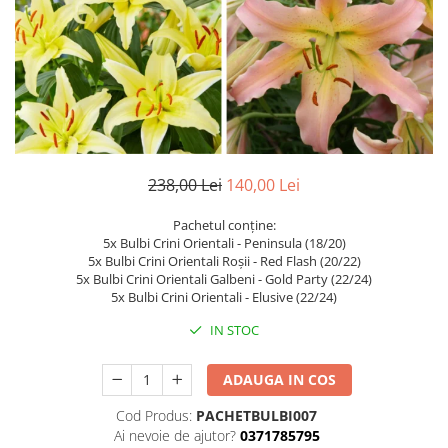
Dud
Corn
Smochin
Kaki
Mosmon
Prun
238,00 Lei
140,00 Lei
Kiwi
Migdal
Pachetul conține:
5x Bulbi Crini Orientali - Peninsula (18/20)
Rodiu
5x Bulbi Crini Orientali Roșii - Red Flash (20/22)
5x Bulbi Crini Orientali Galbeni - Gold Party (22/24)
5x Bulbi Crini Orientali - Elusive (22/24)
IN STOC
ADAUGA IN COS
Cod Produs:
PACHETBULBI007
Ai nevoie de ajutor?
0371785795