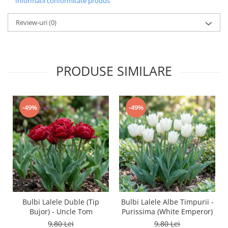
Informatii conformitate produs
Review-uri
(0)
PRODUSE SIMILARE
-49%
-49%
Bulbi Lalele Duble (Tip
Bulbi Lalele Albe Timpurii -
Bujor) - Uncle Tom
Purissima (White Emperor)
9,80 Lei
9,80 Lei