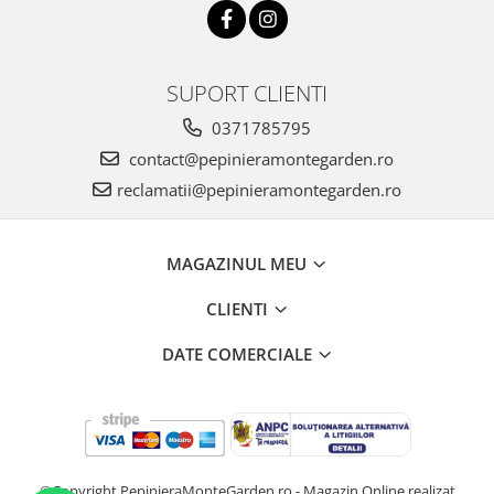
SUPORT CLIENTI
0371785795
contact@pepinieramontegarden.ro
reclamatii@pepinieramontegarden.ro
MAGAZINUL MEU
CLIENTI
DATE COMERCIALE
©Copyright PepinieraMonteGarden.ro - Magazin Online realizat