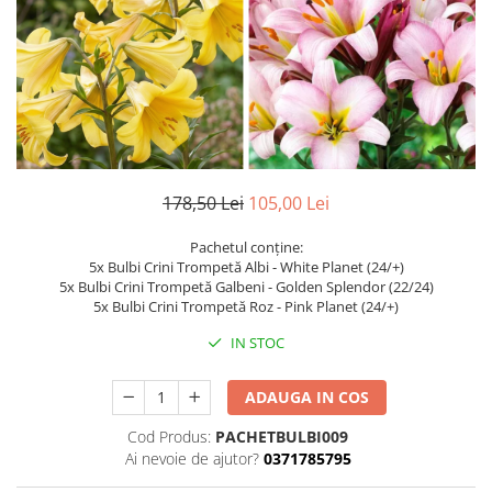
Dud
Corn
Smochin
Kaki
Mosmon
Prun
178,50 Lei
105,00 Lei
Kiwi
Migdal
Pachetul conține:
5x Bulbi Crini Trompetă Albi - White Planet (24/+)
Rodiu
5x Bulbi Crini Trompetă Galbeni - Golden Splendor (22/24)
5x Bulbi Crini Trompetă Roz - Pink Planet (24/+)
IN STOC
ADAUGA IN COS
Cod Produs:
PACHETBULBI009
Ai nevoie de ajutor?
0371785795