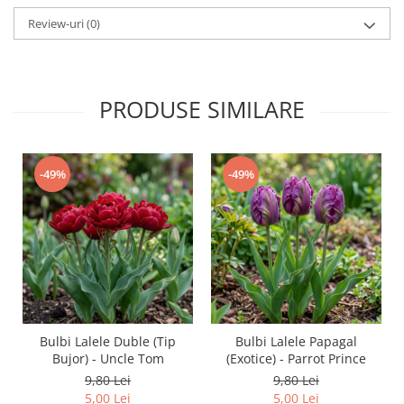
Review-uri
(0)
PRODUSE SIMILARE
-49%
-49%
Bulbi Lalele Duble (Tip
Bulbi Lalele Papagal
Bujor) - Uncle Tom
(Exotice) - Parrot Prince
9,80 Lei
9,80 Lei
5,00 Lei
5,00 Lei