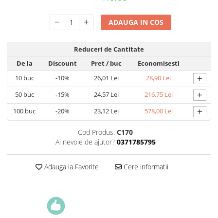
ADAUGA IN COS
Reduceri de Cantitate
De la
Discount
Pret
/ buc
Economisesti
+
10
buc
-10%
26,01 Lei
28,90 Lei
+
50
buc
-15%
24,57 Lei
216,75 Lei
+
100
buc
-20%
23,12 Lei
578,00 Lei
Cod Produs:
C170
Ai nevoie de ajutor?
0371785795
Adauga la Favorite
Cere informatii