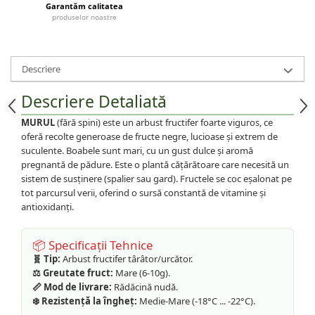
Garantăm calitatea
produselor noastre
Descriere
Descriere Detaliată
MURUL
(fără spini) este un arbust fructifer foarte viguros, ce
oferă recolte generoase de fructe negre, lucioase și extrem de
suculente. Boabele sunt mari, cu un gust dulce și aromă
pregnantă de pădure. Este o plantă cățărătoare care necesită un
sistem de susținere (spalier sau gard). Fructele se coc eșalonat pe
tot parcursul verii, oferind o sursă constantă de vitamine și
antioxidanți.
📦 Specificații Tehnice
🧬 Tip:
Arbust fructifer târâtor/urcător.
⚖️ Greutate fruct:
Mare (6-10g).
📏 Mod de livrare:
Rădăcină nudă.
❄️ Rezistență la îngheț:
Medie-Mare (-18°C ... -22°C).