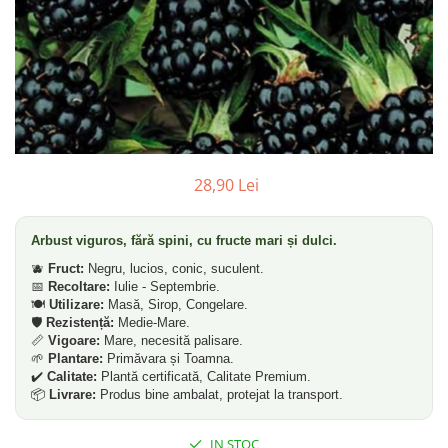
Dud
Corn
Smochin
Kaki
Mosmon
Prun
28,90 Lei
Kiwi
Migdal
Arbust viguros, fără spini, cu fructe mari și dulci.
Rodiu
🫐
Fruct:
Negru, lucios, conic, suculent.
📅
Recoltare:
Iulie - Septembrie.
🍽️
Utilizare:
Masă, Sirop, Congelare.
🛡️
Rezistență:
Medie-Mare.
📏
Vigoare:
Mare, necesită palisare.
🌱
Plantare:
Primăvara și Toamna.
✔️
Calitate:
Plantă certificată, Calitate Premium.
📦
Livrare:
Produs bine ambalat, protejat la transport.
IN STOC