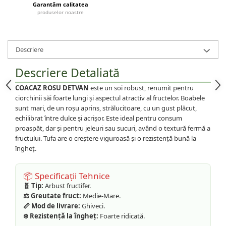
Garantăm calitatea
produselor noastre
Descriere
Descriere Detaliată
COACAZ ROSU DETVAN
este un soi robust, renumit pentru
ciorchinii săi foarte lungi și aspectul atractiv al fructelor. Boabele
sunt mari, de un roșu aprins, strălucitoare, cu un gust plăcut,
echilibrat între dulce și acrișor. Este ideal pentru consum
proaspăt, dar și pentru jeleuri sau sucuri, având o textură fermă a
fructului. Tufa are o creștere viguroasă și o rezistență bună la
îngheț.
📦 Specificații Tehnice
🧬 Tip:
Arbust fructifer.
⚖️ Greutate fruct:
Medie-Mare.
📏 Mod de livrare:
Ghiveci.
❄️ Rezistență la îngheț:
Foarte ridicată.