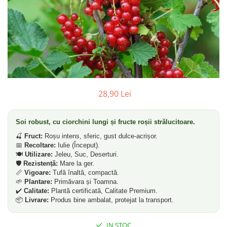
Dud
Corn
Smochin
Kaki
Mosmon
Prun
28,90 Lei
Kiwi
Migdal
Soi robust, cu ciorchini lungi și fructe roșii strălucitoare.
Rodiu
🍒
Fruct:
Roșu intens, sferic, gust dulce-acrișor.
📅
Recoltare:
Iulie (Început).
🍽️
Utilizare:
Jeleu, Suc, Deserturi.
🛡️
Rezistență:
Mare la ger.
📏
Vigoare:
Tufă înaltă, compactă.
🌱
Plantare:
Primăvara și Toamna.
✔️
Calitate:
Plantă certificată, Calitate Premium.
📦
Livrare:
Produs bine ambalat, protejat la transport.
IN STOC