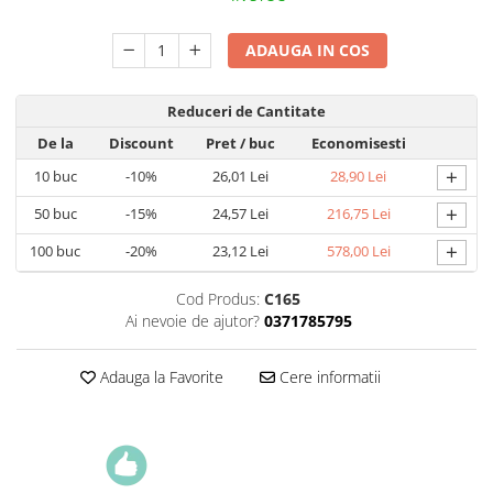
ADAUGA IN COS
Reduceri de Cantitate
De la
Discount
Pret
/ buc
Economisesti
+
10
buc
-10%
26,01 Lei
28,90 Lei
+
50
buc
-15%
24,57 Lei
216,75 Lei
+
100
buc
-20%
23,12 Lei
578,00 Lei
Cod Produs:
C165
Ai nevoie de ajutor?
0371785795
Adauga la Favorite
Cere informatii