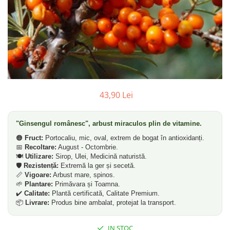
Dud
Corn
Smochin
Kaki
Mosmon
Prun
43,90 Lei
Kiwi
Migdal
"Ginsengul românesc", arbust miraculos plin de vitamine.
Rodiu
🟠
Fruct:
Portocaliu, mic, oval, extrem de bogat în antioxidanți.
📅
Recoltare:
August - Octombrie.
🍽️
Utilizare:
Sirop, Ulei, Medicină naturistă.
🛡️
Rezistență:
Extremă la ger și secetă.
📏
Vigoare:
Arbust mare, spinos.
🌱
Plantare:
Primăvara și Toamna.
✔️
Calitate:
Plantă certificată, Calitate Premium.
📦
Livrare:
Produs bine ambalat, protejat la transport.
IN STOC