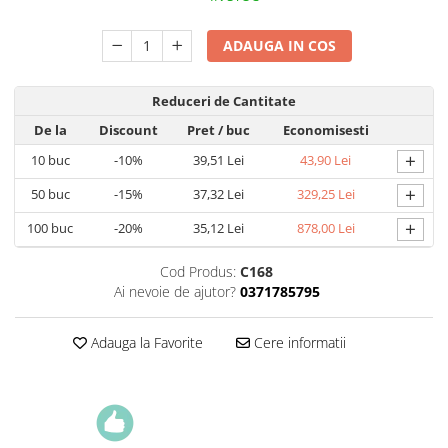
ADAUGA IN COS
Reduceri de Cantitate
De la
Discount
Pret
/ buc
Economisesti
+
10
buc
-10%
39,51 Lei
43,90 Lei
+
50
buc
-15%
37,32 Lei
329,25 Lei
+
100
buc
-20%
35,12 Lei
878,00 Lei
Cod Produs:
C168
Ai nevoie de ajutor?
0371785795
Adauga la Favorite
Cere informatii