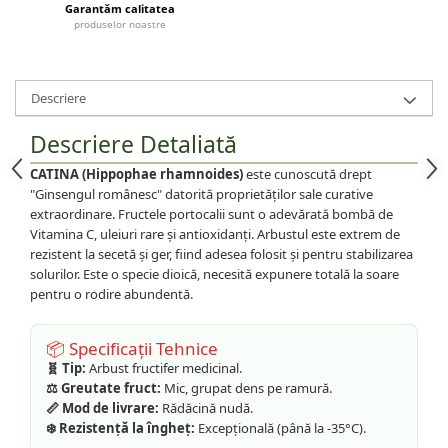
Garantăm calitatea
produselor noastre
Descriere
Descriere Detaliată
CATINA (Hippophae rhamnoides)
este cunoscută drept
"Ginsengul românesc" datorită proprietăților sale curative
extraordinare. Fructele portocalii sunt o adevărată bombă de
Vitamina C, uleiuri rare și antioxidanți. Arbustul este extrem de
rezistent la secetă și ger, fiind adesea folosit și pentru stabilizarea
solurilor. Este o specie dioică, necesită expunere totală la soare
pentru o rodire abundentă.
📦 Specificații Tehnice
🧬 Tip:
Arbust fructifer medicinal.
⚖️ Greutate fruct:
Mic, grupat dens pe ramură.
📏 Mod de livrare:
Rădăcină nudă.
❄️ Rezistență la îngheț:
Excepțională (până la -35°C).