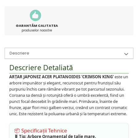
GARANTĂM CALITATEA
produselor noastre
Descriere
Descriere Detaliată
ARȚAR JAPONEZ ACER PLATANOIDES 'CRIMSON KING'
este un
arbore impunător și elegant, recunoscut pentru frunzișul său
purpuriu închis care rămâne vibrant pe tot parcursul sezonului.
Coroana sa densă și rotunjită oferă o umbră excelentă, fiind un
punct focal deosebit în grădinile mari. Primăvara, înainte de
frunze, apar flori mici galben-verzui, creând un contrast cromatic
unic. Este rezistent la poluarea urbană și la temperaturi extreme.
📦 Specificații Tehnice
🧬 Tip:
Arbore Ornamental de talie mare.