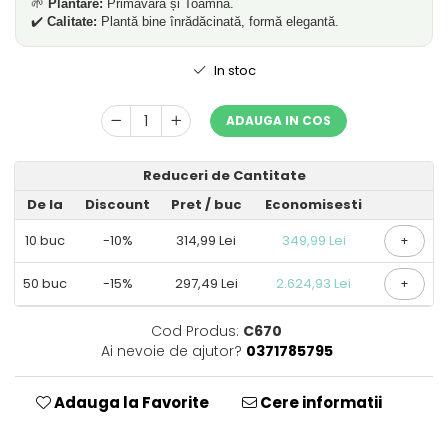
🌱
Plantare:
Primăvara și Toamna.
✔️
Calitate:
Plantă bine înrădăcinată, formă elegantă.
In stoc
ADAUGA IN COS
Reduceri de Cantitate
De la
Discount
Pret
/ buc
Economisesti
10
buc
-10%
314,99 Lei
349,99 Lei
+
50
buc
-15%
297,49 Lei
2.624,93 Lei
+
Cod Produs:
C670
Ai nevoie de ajutor?
0371785795
Adauga la Favorite
Cere informatii