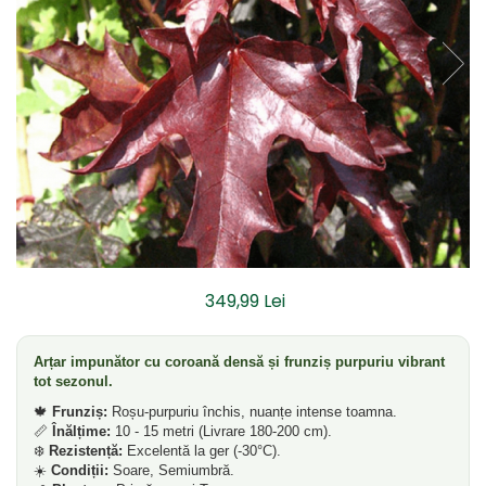
Dud
Corn
Smochin
Kaki
Mosmon
Prun
Kiwi
Migdal
Rodiu
349,99 Lei
Arțar impunător cu coroană densă și frunziș purpuriu vibrant
tot sezonul.
🍁
Frunziș:
Roșu-purpuriu închis, nuanțe intense toamna.
📏
Înălțime:
10 - 15 metri (Livrare 180-200 cm).
❄️
Rezistență:
Excelentă la ger (-30°C).
☀️
Condiții:
Soare, Semiumbră.