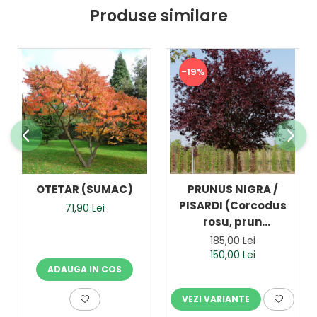
Produse similare
-19%
OTETAR (SUMAC)
PRUNUS NIGRA /
PISARDI (Corcodus
71,90 Lei
rosu, prun
ornamental)
185,00 Lei
150,00 Lei
ADAUGA IN COS
VEZI VARIANTE