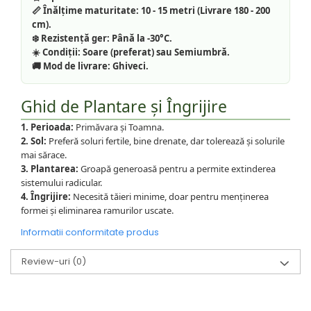
📏 Înălțime maturitate:
10 - 15 metri (Livrare 180 - 200
cm).
❄️ Rezistență ger:
Până la -30°C.
☀️ Condiții:
Soare (preferat) sau Semiumbră.
🚚 Mod de livrare:
Ghiveci.
Ghid de Plantare și Îngrijire
1. Perioada:
Primăvara și Toamna.
2. Sol:
Preferă soluri fertile, bine drenate, dar tolerează și solurile
mai sărace.
3. Plantarea:
Groapă generoasă pentru a permite extinderea
sistemului radicular.
4. Îngrijire:
Necesită tăieri minime, doar pentru menținerea
formei și eliminarea ramurilor uscate.
Informatii conformitate produs
Review-uri
(0)